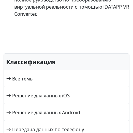
Deutsche
Français
Italiano
виртуальной реальности с помощью iDATAPP VR
Norsk
Suomalainen
Svenska
Converter.
Dansk
Ελληνικά
Türk
русский
हिंदी
தமிழ்
Bahasa Melayu
ไทย
한국어
Română
Polskie
қазақ
Классификация
Gaeilge
繁體中文
Все темы
Решение для данных iOS
Решение для данных Android
Передача данных по телефону