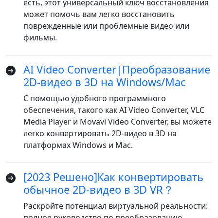
есть, этот универсальный ключ восстановления
может помочь вам легко восстановить
поврежденные или проблемные видео или
фильмы.
AI Video Converter|Преобразование
2D-видео в 3D на Windows/Mac
С помощью удобного программного
обеспечения, такого как AI Video Converter, VLC
Media Player и Movavi Video Converter, вы можете
легко конвертировать 2D-видео в 3D на
платформах Windows и Mac.
Переключение языка
[2023 Решено]Как конвертировать
English
Nederlands
Tiếng Việt
обычное 2D-видео в 3D VR？
日本
Español
Português
Раскройте потенциал виртуальной реальности:
полное руководство по преобразованию