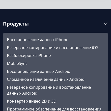
English
Nederlands
Tiếng Việt
日本
Español
Português
Продукты
Deutsche
Français
Italiano
Norsk
Suomalainen
Svenska
Восстановление данных iPhone
Submit success!
Dansk
Ελληνικά
Türk
Резервное копирование и восстановление iOS
Разблокировка iPhone
русский
हिंदी
தமிழ்
MobieSync
Bahasa Melayu
ไทย
한국어
Восстановление данных Android
Română
Polskie
қазақ
Сломанное извлечение данных Android
Резервное копирование и восстановление
Gaeilge
繁體中文
данных Android
Конвертер видео 2D и 3D
Программное обеспечение для восстановления