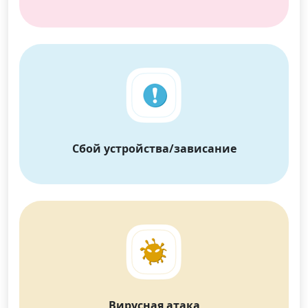
Dansk
Ελληνικά
Türk
русский
हिंदी
தமிழ்
Bahasa Melayu
ไทย
한국어
Română
Polskie
қазақ
Gaeilge
繁體中文
Сбой устройства/зависание
Вирусная атака