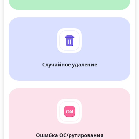
Случайное удаление
Переключение языка
English
Nederlands
Tiếng Việt
日本
Español
Português
Deutsche
Français
Italiano
Norsk
Suomalainen
Svenska
Ошибка ОС/рутирования