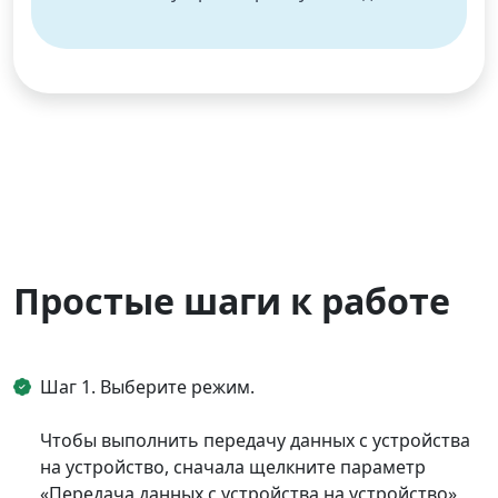
Deutsche
Français
Italiano
Norsk
Suomalainen
Svenska
Dansk
Ελληνικά
Türk
русский
हिंदी
தமிழ்
Bahasa Melayu
ไทย
한국어
Română
Polskie
қазақ
Простые шаги к работе
Gaeilge
繁體中文
Шаг 1. Выберите режим.
Чтобы выполнить передачу данных с устройства
на устройство, сначала щелкните параметр
«Передача данных с устройства на устройство»,