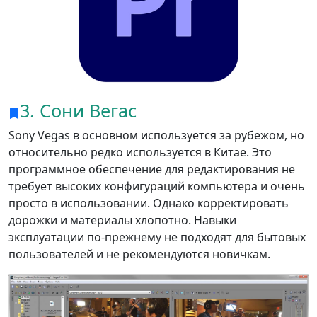
3. Сони Вегас
Sony Vegas в основном используется за рубежом, но
относительно редко используется в Китае. Это
Переключение языка
программное обеспечение для редактирования не
требует высоких конфигураций компьютера и очень
English
Nederlands
Tiếng Việt
просто в использовании. Однако корректировать
дорожки и материалы хлопотно. Навыки
日本
Español
Português
эксплуатации по-прежнему не подходят для бытовых
пользователей и не рекомендуются новичкам.
Deutsche
Français
Italiano
Norsk
Suomalainen
Svenska
Dansk
Ελληνικά
Türk