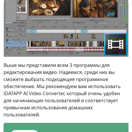
русский
हिंदी
தமிழ்
Bahasa Melayu
ไทย
한국어
Română
Polskie
қазақ
Gaeilge
繁體中文
Выше мы представили всем 3 программы для
редактирования видео. Надеемся, среди них вы
сможете выбрать подходящее программное
обеспечение. Мы рекомендуем вам использовать
iDATAPP AI Video Converter, который очень удобен
для начинающих пользователей и соответствует
привычкам использования домашних
пользователей.