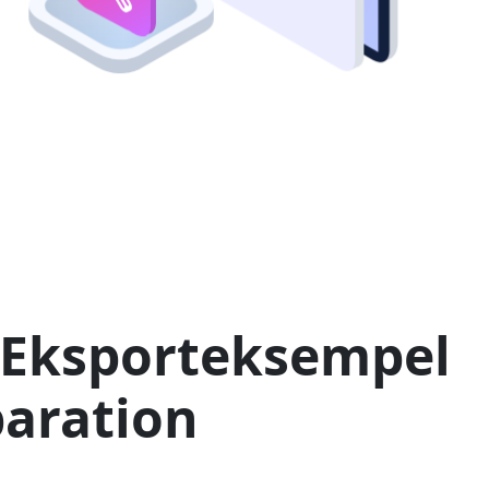
 Eksporteksempel
日本
paration
rançais
Svenska