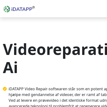
Videoreparat
Ai
iDATAPP Video Repair-softwaren står som en potent app
hjælpe med gendannelse af videoer, der er ramt af tab
Ved at levere en prøvevideo i det identiske format ud
avancerede teknologi til problemfrit at regenerere vid