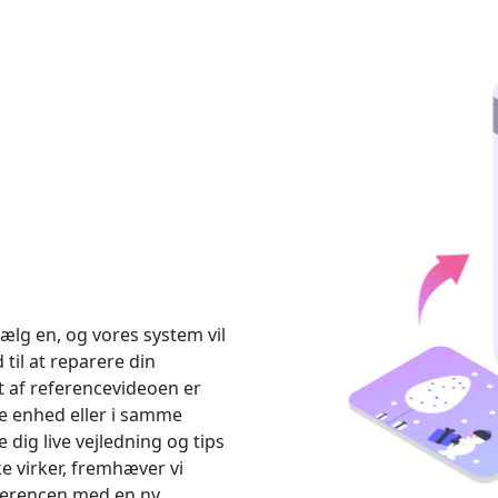
ælg en, og vores system vil
til at reparere din
 af referencevideoen er
me enhed eller i samme
 dig live vejledning og tips
kke virker, fremhæver vi
ferencen med en ny.