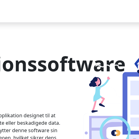
ionssoftware
likation designet til at
te eller beskadigede data.
nytter denne software sin
eoen, hvilket sikrer dens