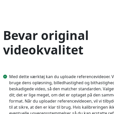
Bevar original
videokvalitet
Med dette værktøj kan du uploade referencevideoer. V
bruge dens opløsning, billedhastighed og bithastighed 
beskadigede video, så den matcher standarden. Valget
dit; det er lige meget, om det er optaget på den sam
format. Når du uploader referencevideoen, vil vi tilbyde
til at sikre, at den er klar til brug. Hvis kalibreringen i
eventuelle uoverensstemmelser, så du kan erstatte re