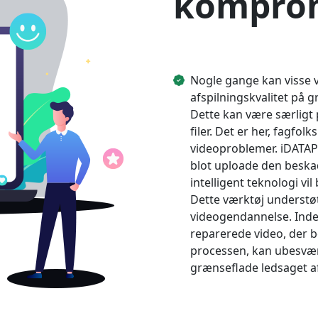
komprom
Nogle gange kan visse v
afspilningskvalitet på 
Dette kan være særligt
filer. Det er her, fagfolk
videoproblemer. iDATAPP
blot uploade den beska
intelligent teknologi vil
Dette værktøj understøt
videogendannelse. Inde
reparerede video, der be
processen, kan ubesvær
grænseflade ledsaget af