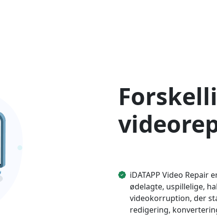
Forskell
videore
iDATAPP Video Repair er 
ødelagte, uspillelige, h
videokorruption, der s
redigering, konverteri