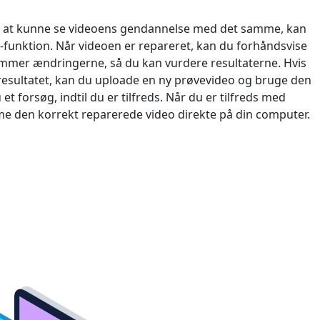
русский
r at kunne se videoens gendannelse med det samme, kan
ไทย
funktion. Når videoen er repareret, kan du forhåndsvise
emmer ændringerne, så du kan vurdere resultaterne. Hvis
қазақ
 resultatet, kan du uploade en ny prøvevideo og bruge den
et forsøg, indtil du er tilfreds. Når du er tilfreds med
me den korrekt reparerede video direkte på din computer.