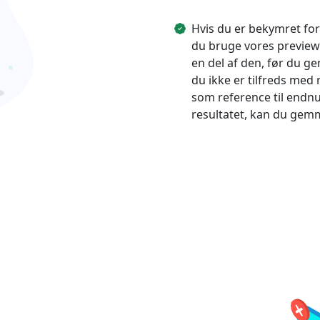
Ελληνικά
Türk
Hvis du er bekymret fo
தமிழ்
Bahasa Melayu
du bruge vores preview-
en del af den, før du g
Română
Polskie
du ikke er tilfreds med
繁體中文
som reference til endnu 
resultatet, kan du gem