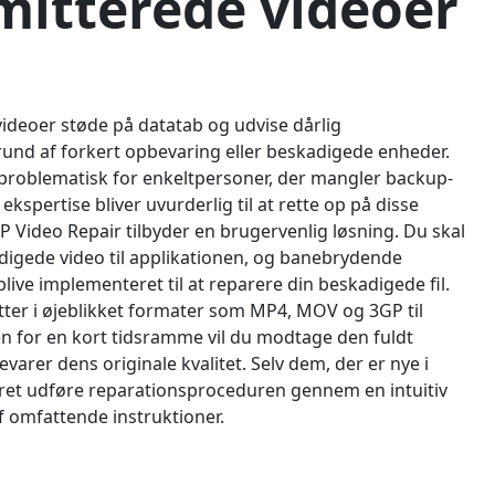
itterede videoer
ideoer støde på datatab og udvise dårlig
grund af forkert opbevaring eller beskadigede enheder.
 problematisk for enkeltpersoner, der mangler backup-
s ekspertise bliver uvurderlig til at rette op på disse
 Video Repair tilbyder en brugervenlig løsning. Du skal
digede video til applikationen, og banebrydende
 blive implementeret til at reparere din beskadigede fil.
ter i øjeblikket formater som MP4, MOV og 3GP til
n for en kort tidsramme vil du modtage den fuldt
varer dens originale kvalitet. Selv dem, der er nye i
et udføre reparationsproceduren gennem en intuitiv
 omfattende instruktioner.