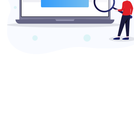
Dansk
हिंदी
한국어
Gaeilge