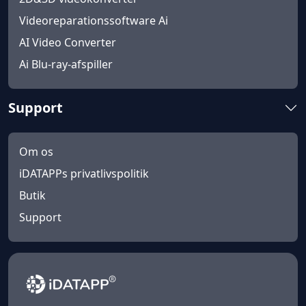
Videoreparationssoftware Ai
AI Video Converter
Ai Blu-ray-afspiller
Support
Om os
iDATAPPs privatlivspolitik
Butik
Support