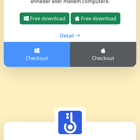
enheder eller mellem computere.
Free download
Free download
Detail
Checkout
Checkout
Language Switch
English
Nederlands
Tiếng Việt
日本
Español
Português
Deutsche
Français
Italiano
Norsk
Suomalainen
Svenska
Dansk
Ελληνικά
Türk