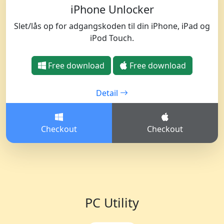
русский
हिंदी
தமிழ்
iPhone Unlocker
Slet/lås op for adgangskoden til din iPhone, iPad og
Bahasa Melayu
ไทย
한국어
iPod Touch.
Română
Polskie
қазақ
Free download
Free download
Gaeilge
繁體中文
Detail
Checkout
Checkout
PC Utility