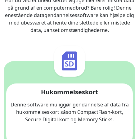
Har du ved et uheld slettet vigtige filer eller mistet data
på grund af en computernedbrud? Bare rolig! Denne
enestående datagendannelsessoftware kan hjælpe dig
med ubesværet at hente dine slettede eller mistede
data, uanset omstændighederne.
Hukommelseskort
Denne software muliggør gendannelse af data fra
hukommelseskort såsom CompactFlash-kort,
Secure Digital-kort og Memory Sticks.