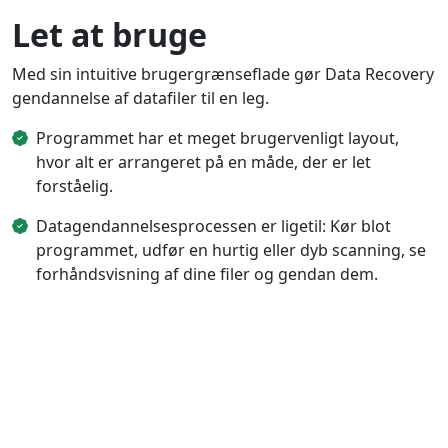
Dansk
Ελληνικά
Türk
Let at bruge
русский
हिंदी
தமிழ்
Med sin intuitive brugergrænseflade gør Data Recovery
Bahasa Melayu
ไทย
한국어
gendannelse af datafiler til en leg.
Română
Polskie
қазақ
Programmet har et meget brugervenligt layout,
hvor alt er arrangeret på en måde, der er let
Gaeilge
繁體中文
forståelig.
Datagendannelsesprocessen er ligetil: Kør blot
programmet, udfør en hurtig eller dyb scanning, se
forhåndsvisning af dine filer og gendan dem.