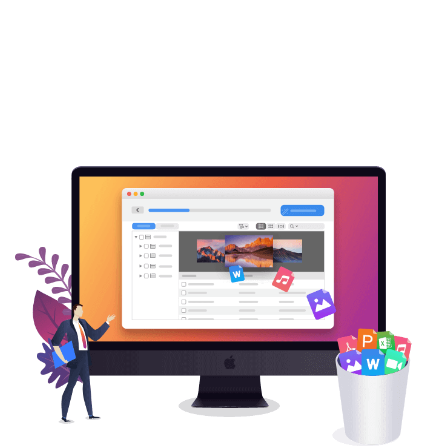
Language Switch
English
Nederlands
Tiếng Việt
日本
Español
Português
Deutsche
Français
Italiano
Norsk
Suomalainen
Svenska