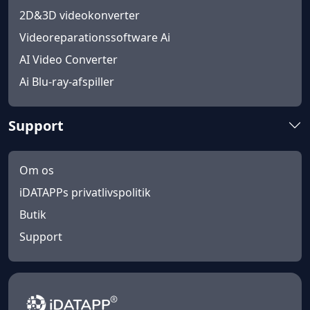
2D&3D videokonverter
Videoreparationssoftware Ai
AI Video Converter
Ai Blu-ray-afspiller
Support
Om os
iDATAPPs privatlivspolitik
Butik
Support