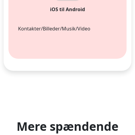
Language Switch
iOS til Android
English
Nederlands
Tiếng Việt
日本
Español
Português
Kontakter/Billeder/Musik/Video
Deutsche
Français
Italiano
Norsk
Suomalainen
Svenska
Dansk
Ελληνικά
Türk
русский
हिंदी
தமிழ்
Bahasa Melayu
ไทย
한국어
Română
Polskie
қазақ
Gaeilge
繁體中文
Mere spændende