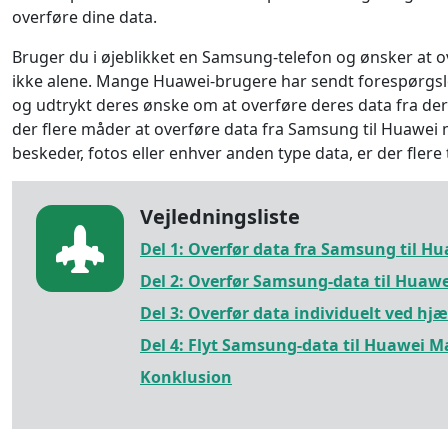
overføre dine data.
Bruger du i øjeblikket en Samsung-telefon og ønsker at ove
ikke alene. Mange Huawei-brugere har sendt forespørgsle
og udtrykt deres ønske om at overføre deres data fra der
der flere måder at overføre data fra Samsung til Huawei 
beskeder, fotos eller enhver anden type data, er der flere
Vejledningsliste
Del 1: Overfør data fra Samsung til H
Del 2: Overfør Samsung-data til Huaw
Del 3: Overfør data individuelt ved hjæ
Del 4: Flyt Samsung-data til Huawei 
Konklusion