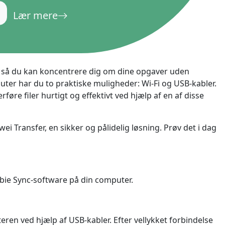
русский
Lær mere
ไทย
қазақ
, så du kan koncentrere dig om dine opgaver uden
mputer har du to praktiske muligheder: Wi-Fi og USB-kabler.
re filer hurtigt og effektivt ved hjælp af en af ​​disse
wei Transfer, en sikker og pålidelig løsning. Prøv det i dag
bie Sync-software på din computer.
ren ved hjælp af USB-kabler. Efter vellykket forbindelse