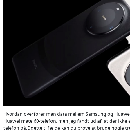
Hvordan overfører man data mellem Samsung og Huawei Ma
Huawei mate 60-telefon, men jeg fandt ud af, at der ikke
telefon på. I dette tilfælde kan du prøve at bruge nogle t