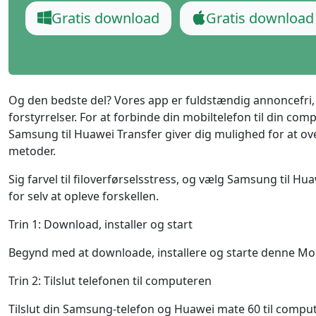
Ελληνικά
Türk
Gratis download
Gratis download
தமிழ்
Bahasa Melayu
Română
Polskie
繁體中文
Og den bedste del? Vores app er fuldstændig annoncefri
forstyrrelser. For at forbinde din mobiltelefon til din co
Samsung til Huawei Transfer giver dig mulighed for at overfø
metoder.
Sig farvel til filoverførselsstress, og vælg Samsung til Hua
for selv at opleve forskellen.
Trin 1: Download, installer og start
Begynd med at downloade, installere og starte denne Mo
Trin 2: Tilslut telefonen til computeren
Tilslut din Samsung-telefon og Huawei mate 60 til compute