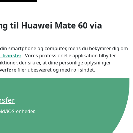
ng til Huawei Mate 60 via
lem din smartphone og computer, mens du bekymrer dig om
 Transfer
. Vores professionelle applikation tilbyder
tioner, der sikrer, at dine personlige oplysninger
erføre filer ubesværet og med ro i sindet.
nsfer
日本
oid/iOS-enheder.
rançais
Svenska