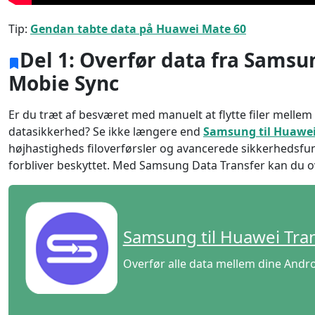
Tip:
Gendan tabte data på Huawei Mate 60
Del 1: Overfør data fra Samsu
Mobie Sync
Er du træt af besværet med manuelt at flytte filer mel
datasikkerhed? Se ikke længere end
Samsung til Huawei
højhastigheds filoverførsler og avancerede sikkerhedsfunk
forbliver beskyttet. Med Samsung Data Transfer kan du ov
Language Switch
Samsung til Huawei Tra
Nederlands
Tiếng Việt
Overfør alle data mellem dine Andr
Português
Deutsche
F
Norsk
Suomalainen