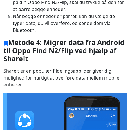
på din Oppo Find N2/Flip, skal du trykke på den for
日本
Español
Português
at parre begge enheder.
Når begge enheder er parret, kan du vælge de
Deutsche
Français
Italiano
typer data, du vil overføre, og sende dem via
Norsk
Suomalainen
Svenska
Bluetooth.
Dansk
Ελληνικά
Türk
Metode 4: Migrer data fra Android
til Oppo Find N2/Flip ved hjælp af
русский
हिंदी
தமிழ்
Shareit
Bahasa Melayu
ไทย
한국어
Shareit er en populær fildelingsapp, der giver dig
Română
Polskie
қазақ
mulighed for hurtigt at overføre data mellem mobile
enheder.
Gaeilge
繁體中文