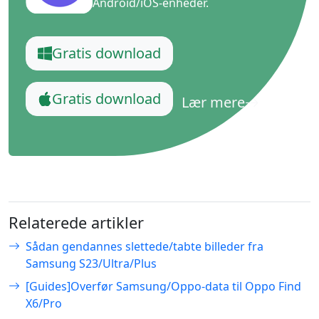
Android/iOS-enheder.
Gratis download
Gratis download
Lær mere
Relaterede artikler
Sådan gendannes slettede/tabte billeder fra
Samsung S23/Ultra/Plus
[Guides]Overfør Samsung/Oppo-data til Oppo Find
X6/Pro