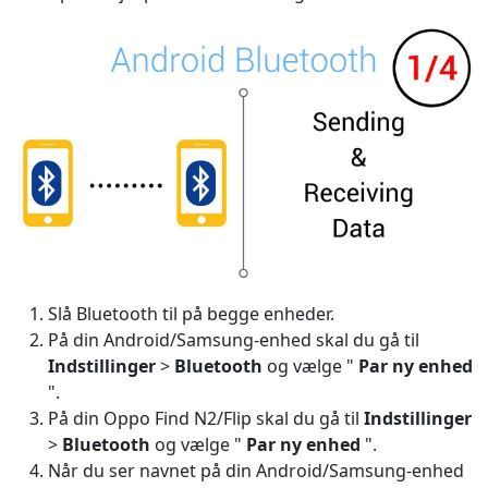
Slå Bluetooth til på begge enheder.
På din Android/Samsung-enhed skal du gå til
Indstillinger
>
Bluetooth
og vælge "
Par ny enhed
".
Language Switch
På din Oppo Find N2/Flip skal du gå til
Indstillinger
>
Bluetooth
og vælge "
Par ny enhed
".
English
Nederlands
Tiếng Việt
Når du ser navnet på din Android/Samsung-enhed