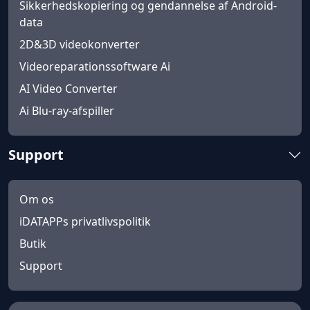
Sikkerhedskopiering og gendannelse af Android-
data
2D&3D videokonverter
Videoreparationssoftware Ai
AI Video Converter
Ai Blu-ray-afspiller
Support
Om os
iDATAPPs privatlivspolitik
Butik
Support