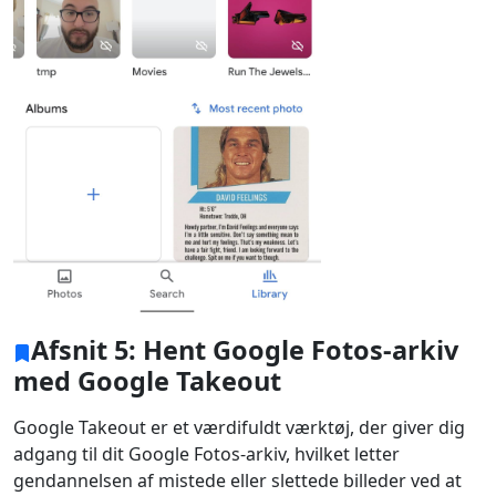
Language Switch
English
Nederlands
Tiếng Việt
日本
Español
Português
Deutsche
Français
Italiano
Norsk
Suomalainen
Svenska
Dansk
Ελληνικά
Türk
русский
हिंदी
தமிழ்
Bahasa Melayu
ไทย
한국어
Afsnit 5: Hent Google Fotos-arkiv
med Google Takeout
Română
Polskie
қазақ
Gaeilge
繁體中文
Google Takeout er et værdifuldt værktøj, der giver dig
adgang til dit Google Fotos-arkiv, hvilket letter
gendannelsen af ​​mistede eller slettede billeder ved at