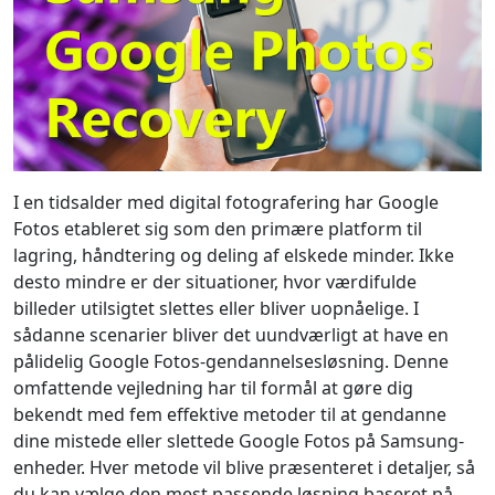
I en tidsalder med digital fotografering har Google
Fotos etableret sig som den primære platform til
lagring, håndtering og deling af elskede minder. Ikke
desto mindre er der situationer, hvor værdifulde
billeder utilsigtet slettes eller bliver uopnåelige. I
sådanne scenarier bliver det uundværligt at have en
pålidelig Google Fotos-gendannelsesløsning. Denne
omfattende vejledning har til formål at gøre dig
bekendt med fem effektive metoder til at gendanne
dine mistede eller slettede Google Fotos på Samsung-
enheder. Hver metode vil blive præsenteret i detaljer, så
du kan vælge den mest passende løsning baseret på