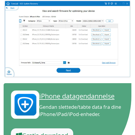
日本
Español
Português
Deutsche
Français
Italiano
Norsk
Suomalainen
Svenska
Dansk
Ελληνικά
Türk
русский
हिंदी
தமிழ்
Bahasa Melayu
ไทย
한국어
Română
Polskie
қазақ
Gaeilge
繁體中文
iPhone datagendannelse
Gendan slettede/tabte data fra dine
iPhone/iPad/iPod-enheder.