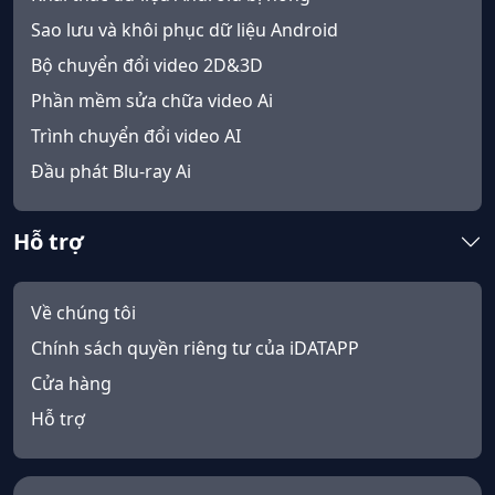
Sao lưu và khôi phục dữ liệu Android
Bộ chuyển đổi video 2D&3D
Phần mềm sửa chữa video Ai
Trình chuyển đổi video AI
Đầu phát Blu-ray Ai
Hỗ trợ
Về chúng tôi
Chính sách quyền riêng tư của iDATAPP
Cửa hàng
Hỗ trợ