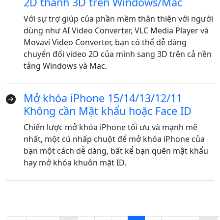
2D thành 3D trên Windows/Mac
Dansk
Ελληνικά
Türk
Với sự trợ giúp của phần mềm thân thiện với người
русский
हिंदी
தமிழ்
dùng như AI Video Converter, VLC Media Player và
Bahasa Melayu
ไทย
한국어
Movavi Video Converter, bạn có thể dễ dàng
chuyển đổi video 2D của mình sang 3D trên cả nền
Română
Polskie
қазақ
tảng Windows và Mac.
Gaeilge
繁體中文
Mở khóa iPhone 15/14/13/12/11
Không cần Mật khẩu hoặc Face ID
Chiến lược mở khóa iPhone tối ưu và mạnh mẽ
nhất, một cú nhấp chuột để mở khóa iPhone của
bạn một cách dễ dàng, bất kể bạn quên mật khẩu
hay mở khóa khuôn mặt ID.