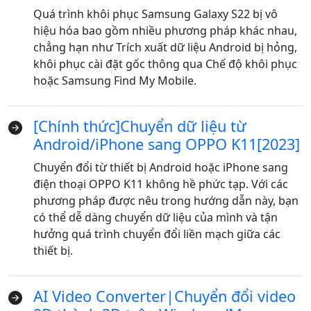
Quá trình khôi phục Samsung Galaxy S22 bị vô
hiệu hóa bao gồm nhiều phương pháp khác nhau,
chẳng hạn như Trích xuất dữ liệu Android bị hỏng,
khôi phục cài đặt gốc thông qua Chế độ khôi phục
hoặc Samsung Find My Mobile.
[Chính thức]Chuyển dữ liệu từ
Android/iPhone sang OPPO K11[2023]
Chuyển đổi từ thiết bị Android hoặc iPhone sang
Chuyển ngôn ngữ
điện thoại OPPO K11 không hề phức tạp. Với các
phương pháp được nêu trong hướng dẫn này, bạn
English
Nederlands
Tiếng Việt
có thể dễ dàng chuyển dữ liệu của mình và tận
日本
Español
Português
hưởng quá trình chuyển đổi liền mạch giữa các
thiết bị.
Deutsche
Français
Italiano
Norsk
Suomalainen
Svenska
AI Video Converter|Chuyển đổi video