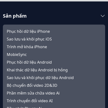
日本
Español
Português
Sản phẩm
Deutsche
Français
Italiano
Norsk
Suomalainen
Svenska
Phục hồi dữ liệu iPhone
Submit success!
Dansk
Ελληνικά
Türk
Sao lưu và khôi phục iOS
русский
हिंदी
தமிழ்
Trình mở khóa iPhone
MobieSync
Bahasa Melayu
ไทย
한국어
Phục hồi dữ liệu Android
Română
Polskie
қазақ
Khai thác dữ liệu Android bị hỏng
Gaeilge
繁體中文
Sao lưu và khôi phục dữ liệu Android
Bộ chuyển đổi video 2D&3D
Phần mềm sửa chữa video Ai
Trình chuyển đổi video AI