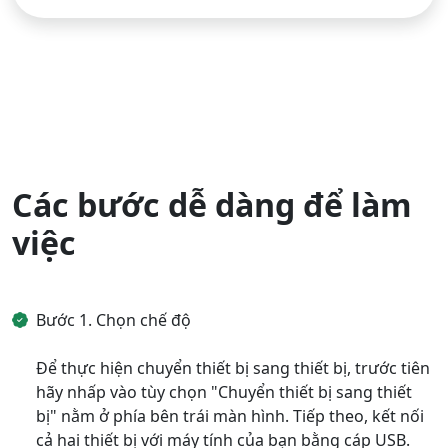
Chuyển ngôn ngữ
English
Nederlands
Tiếng Việt
日本
Español
Português
Deutsche
Français
Italiano
Norsk
Suomalainen
Svenska
Các bước dễ dàng để làm
Dansk
Ελληνικά
Türk
việc
русский
हिंदी
தமிழ்
Bahasa Melayu
ไทย
한국어
Bước 1. Chọn chế độ
Română
Polskie
қазақ
Để thực hiện chuyển thiết bị sang thiết bị, trước tiên
Gaeilge
繁體中文
hãy nhấp vào tùy chọn "Chuyển thiết bị sang thiết
bị" nằm ở phía bên trái màn hình. Tiếp theo, kết nối
cả hai thiết bị với máy tính của bạn bằng cáp USB.