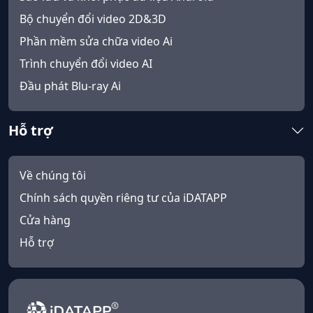
Bộ chuyển đổi video 2D&3D
Phần mềm sửa chữa video Ai
Trình chuyển đổi video AI
Đầu phát Blu-ray Ai
Hỗ trợ
Về chúng tôi
Chính sách quyền riêng tư của iDATAPP
Cửa hàng
Hỗ trợ