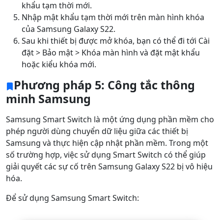
khẩu tạm thời mới.
Dansk
Ελληνικά
Türk
Nhập mật khẩu tạm thời mới trên màn hình khóa
русский
हिंदी
தமிழ்
của Samsung Galaxy S22.
Sau khi thiết bị được mở khóa, bạn có thể đi tới Cài
Bahasa Melayu
ไทย
한국어
đặt > Bảo mật > Khóa màn hình và đặt mật khẩu
hoặc kiểu khóa mới.
Română
Polskie
қазақ
Phương pháp 5: Công tắc thông
Gaeilge
繁體中文
minh Samsung
Samsung Smart Switch là một ứng dụng phần mềm cho
phép người dùng chuyển dữ liệu giữa các thiết bị
Samsung và thực hiện cập nhật phần mềm. Trong một
số trường hợp, việc sử dụng Smart Switch có thể giúp
giải quyết các sự cố trên Samsung Galaxy S22 bị vô hiệu
hóa.
Để sử dụng Samsung Smart Switch: