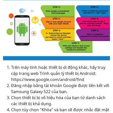
Chuyển ngôn ngữ
Trên máy tính hoặc thiết bị di động khác, hãy truy
cập trang web Trình quản lý thiết bị Android:
English
Nederlands
Tiếng Việt
https://www.google.com/android/find
日本
Español
Português
Đăng nhập bằng tài khoản Google được liên kết với
Samsung Galaxy S22 của bạn.
Deutsche
Français
Italiano
Chọn thiết bị bị vô hiệu hóa của bạn từ danh sách
các thiết bị khả dụng.
Norsk
Suomalainen
Svenska
Chọn tùy chọn "Khóa" và bạn sẽ được nhắc đặt mật