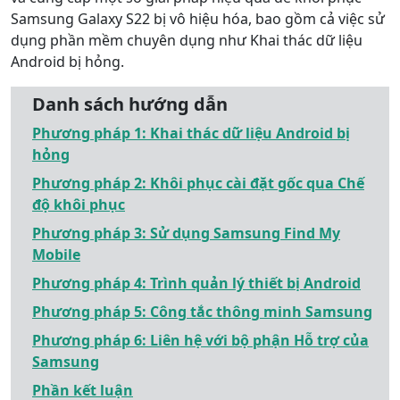
Samsung Galaxy S22 bị vô hiệu hóa, bao gồm cả việc sử
dụng phần mềm chuyên dụng như Khai thác dữ liệu
Android bị hỏng.
Danh sách hướng dẫn
Phương pháp 1: Khai thác dữ liệu Android bị
hỏng
Phương pháp 2: Khôi phục cài đặt gốc qua Chế
độ khôi phục
Phương pháp 3: Sử dụng Samsung Find My
Mobile
Phương pháp 4: Trình quản lý thiết bị Android
Phương pháp 5: Công tắc thông minh Samsung
Phương pháp 6: Liên hệ với bộ phận Hỗ trợ của
Samsung
Phần kết luận