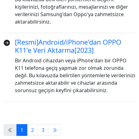
kişilerinizi, fotoğraflarınızı, mesajlarınızı ve diğer
русский
हिंदी
தமிழ்
verilerinizi Samsung'dan Oppo'ya zahmetsizce
Bahasa Melayu
ไทย
한국어
aktarabilirsiniz.
Română
Polskie
қазақ
[Resmi]Android/iPhone'dan OPPO
Gaeilge
繁體中文
K11'e Veri Aktarma[2023]
Bir Android cihazdan veya iPhone'dan bir OPPO
K11 telefona geçiş yapmak zor olmak zorunda
değil. Bu kılavuzda belirtilen yöntemlerle verilerinizi
zahmetsizce aktarabilir ve cihazlar arasında
sorunsuz geçişin keyfini çıkarabilirsiniz.
1
2
3