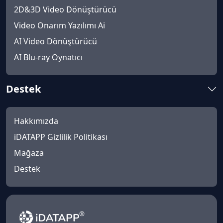
2D&3D Video Dönüştürücü
Video Onarım Yazılımı Ai
AI Video Dönüştürücü
AI Blu-ray Oynatıcı
Destek
Hakkımızda
iDATAPP Gizlilik Politikası
Mağaza
Destek