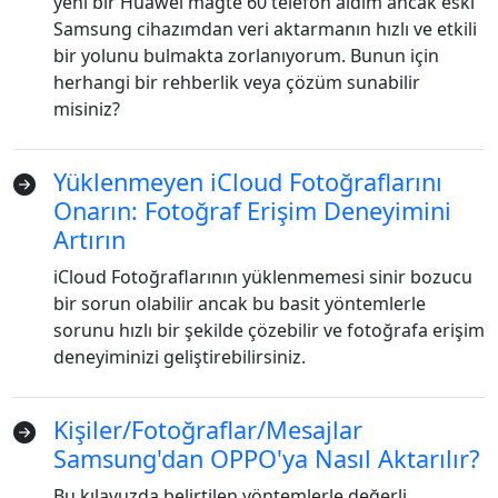
yeni bir Huawei magte 60 telefon aldım ancak eski
Samsung cihazımdan veri aktarmanın hızlı ve etkili
bir yolunu bulmakta zorlanıyorum. Bunun için
herhangi bir rehberlik veya çözüm sunabilir
misiniz?
Yüklenmeyen iCloud Fotoğraflarını
Onarın: Fotoğraf Erişim Deneyimini
Artırın
Dil Değiştirme
iCloud Fotoğraflarının yüklenmemesi sinir bozucu
English
Nederlands
Tiếng Việt
bir sorun olabilir ancak bu basit yöntemlerle
sorunu hızlı bir şekilde çözebilir ve fotoğrafa erişim
日本
Español
Português
deneyiminizi geliştirebilirsiniz.
Deutsche
Français
Italiano
Kişiler/Fotoğraflar/Mesajlar
Norsk
Suomalainen
Svenska
Samsung'dan OPPO'ya Nasıl Aktarılır?
Dansk
Ελληνικά
Türk
Bu kılavuzda belirtilen yöntemlerle değerli