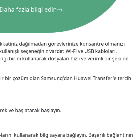
русский
Daha fazla bilgi edin
ไทย
қазақ
kkatiniz dağılmadan görevlerinize konsantre olmanızı
ullanışlı seçeneğiniz vardır: Wi-Fi ve USB kabloları.
irini kullanarak dosyaları hızlı ve verimli bir şekilde
ilir bir çözüm olan Samsung'dan Huawei Transfer'e tercih
rek ve başlatarak başlayın.
ını kullanarak bilgisayara bağlayın. Başarılı bağlantının