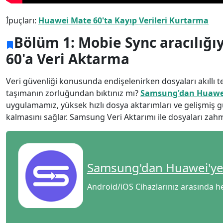
İpuçları:
Huawei Mate 60'ta Kayıp Verileri Kurtarma
Bölüm 1: Mobie Sync aracılığ
60'a Veri Aktarma
Veri güvenliği konusunda endişelenirken dosyaları akıllı 
taşımanın zorluğundan bıktınız mı?
Samsung'dan Huawei
uygulamamız, yüksek hızlı dosya aktarımları ve gelişmiş güv
kalmasını sağlar. Samsung Veri Aktarımı ile dosyaları zahme
Dil Değiştirme
Samsung'dan Huawei'ye
Nederlands
Tiếng Việt
Android/iOS Cihazlarınız arasında her
Português
Deutsche
F
Norsk
Suomalainen