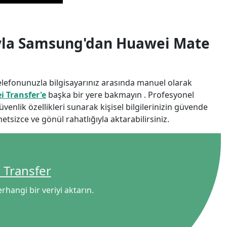
ıyla Samsung'dan Huawei Mate
telefonunuzla bilgisayarınız arasında manuel olarak
 Transfer'e
başka bir yere bakmayın . Profesyonel
enlik özellikleri sunarak kişisel bilgilerinizin güvende
tsizce ve gönül rahatlığıyla aktarabilirsiniz.
 Transfer
日本
hangi bir veriyi aktarın.
rançais
Svenska