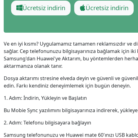
Ελληνικά
Türk
Ücretsiz indirin
Ücretsiz indirin
தமிழ்
Bahasa Melayu
Română
Polskie
繁體中文
Ve en iyi kısmı? Uygulamamız tamamen reklamsızdır ve di
sağlar. Cep telefonunuzu bilgisayarınıza bağlamak için iki k
Samsung'dan Huawei'ye Aktarım, bu yöntemlerden herhangi b
aktarmanıza olanak tanır.
Dosya aktarımı stresine elveda deyin ve güvenli ve güven
edin. Farkı kendiniz deneyimlemek için bugün deneyin.
1. Adım: İndirin, Yükleyin ve Başlatın
Bu Mobie Sync yazılımını bilgisayarınıza indirerek, yükleye
2. Adım: Telefonu bilgisayara bağlayın
Samsung telefonunuzu ve Huawei mate 60'ınızı USB kablolar