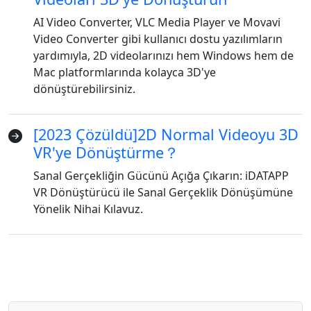
AI Video Converter, VLC Media Player ve Movavi
Video Converter gibi kullanıcı dostu yazılımların
yardımıyla, 2D videolarınızı hem Windows hem de
Mac platformlarında kolayca 3D'ye
dönüştürebilirsiniz.
[2023 Çözüldü]2D Normal Videoyu 3D
Dil Değiştirme
VR'ye Dönüştürme？
English
Nederlands
Tiếng Việt
Sanal Gerçekliğin Gücünü Açığa Çıkarın: iDATAPP
VR Dönüştürücü ile Sanal Gerçeklik Dönüşümüne
日本
Español
Português
Yönelik Nihai Kılavuz.
Deutsche
Français
Italiano
Norsk
Suomalainen
Svenska
Dansk
Ελληνικά
Türk