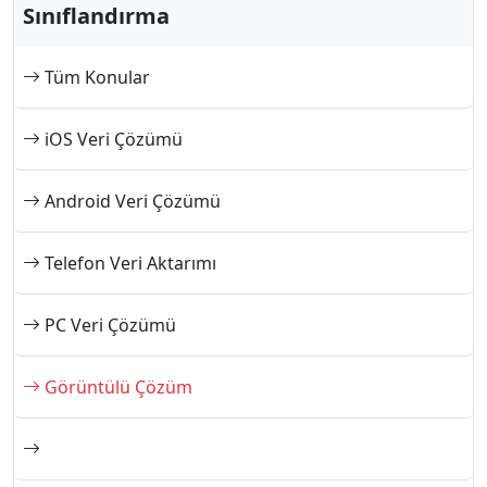
русский
हिंदी
தமிழ்
Sınıflandırma
Bahasa Melayu
ไทย
한국어
Tüm Konular
Română
Polskie
қазақ
Gaeilge
繁體中文
iOS Veri Çözümü
Android Veri Çözümü
Telefon Veri Aktarımı
PC Veri Çözümü
Görüntülü Çözüm