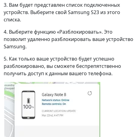
3. Вам будет представлен список подключенных
устройств. Выберите свой Samsung S23 из этого
списка.
4. Выберите функцию «Разблокировать». Это
Переключение языка
позволит удаленно разблокировать ваше устройство
Samsung.
English
Nederlands
Tiếng Việt
5. Как только ваше устройство будет успешно
日本
Español
Português
разблокировано, вы сможете беспрепятственно
получить доступ к данным вашего телефона.
Deutsche
Français
Italiano
Norsk
Suomalainen
Svenska
Dansk
Ελληνικά
Türk
русский
हिंदी
தமிழ்
Bahasa Melayu
ไทย
한국어