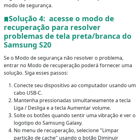
Norsk
Suomalainen
Svenska
modo de segurança.
Solução 4:
acesse o modo de
Dansk
Ελληνικά
Türk
recuperação para resolver
русский
हिंदी
தமிழ்
problemas de tela preta/branca do
Bahasa Melayu
ไทย
한국어
Samsung S20
Română
Polskie
қазақ
Se o Modo de segurança não resolver o problema,
entrar no Modo de recuperação poderá fornecer uma
Gaeilge
繁體中文
solução. Siga esses passos:
Conecte seu dispositivo ao computador usando um
cabo USB-C.
Mantenha pressionadas simultaneamente a tecla
Liga / Desliga e a tecla Aumentar volume.
Solte os botões quando sentir uma vibração e ver o
logotipo do Samsung Galaxy.
No menu de recuperação, selecione "Limpar
partição de cache" usando o botão Diminuir