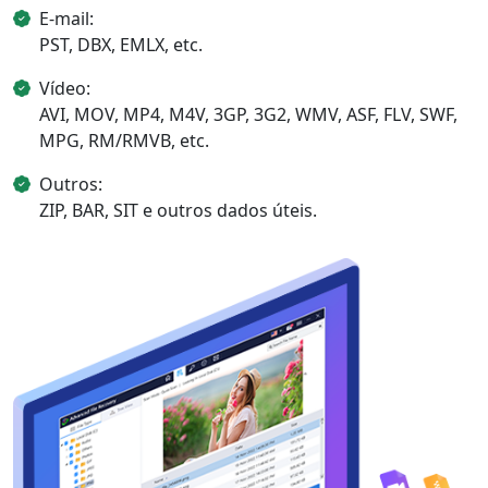
E-mail:
PST, DBX, EMLX, etc.
Vídeo:
AVI, MOV, MP4, M4V, 3GP, 3G2, WMV, ASF, FLV, SWF,
MPG, RM/RMVB, etc.
Outros:
ZIP, BAR, SIT e outros dados úteis.