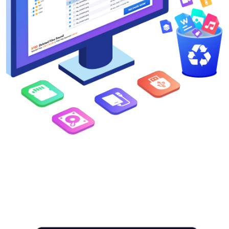
Interruptor de idioma
English
Nederlands
Tiếng Việt
日本
Español
Português
Deutsche
Français
Italiano
Norsk
Suomalainen
Svenska