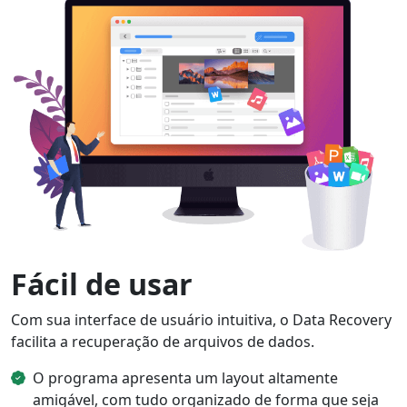
Dansk
Ελληνικά
Türk
русский
हिंदी
தமிழ்
Bahasa Melayu
ไทย
한국어
Română
Polskie
қазақ
Gaeilge
繁體中文
Fácil de usar
Com sua interface de usuário intuitiva, o Data Recovery
facilita a recuperação de arquivos de dados.
O programa apresenta um layout altamente
amigável, com tudo organizado de forma que seja