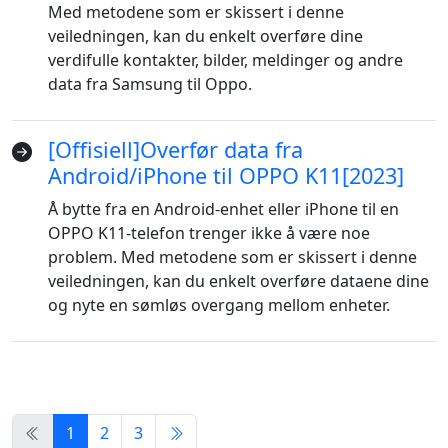
Dansk
Ελληνικά
Türk
Med metodene som er skissert i denne
veiledningen, kan du enkelt overføre dine
русский
हिंदी
தமிழ்
verdifulle kontakter, bilder, meldinger og andre
data fra Samsung til Oppo.
Bahasa Melayu
ไทย
한국어
Română
Polskie
қазақ
[Offisiell]Overfør data fra
Gaeilge
繁體中文
Android/iPhone til OPPO K11[2023]
Å bytte fra en Android-enhet eller iPhone til en
OPPO K11-telefon trenger ikke å være noe
problem. Med metodene som er skissert i denne
veiledningen, kan du enkelt overføre dataene dine
og nyte en sømløs overgang mellom enheter.
1
2
3