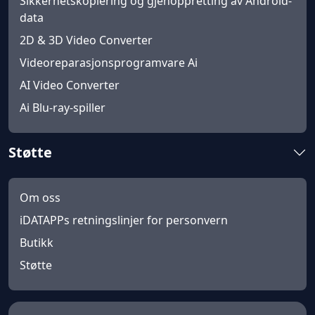
Sikkerhetskopiering og gjenoppretting av Android-
data
2D & 3D Video Converter
Videoreparasjonsprogramvare Ai
AI Video Converter
Ai Blu-ray-spiller
Støtte
Om oss
iDATAPPs retningslinjer for personvern
Butikk
Støtte