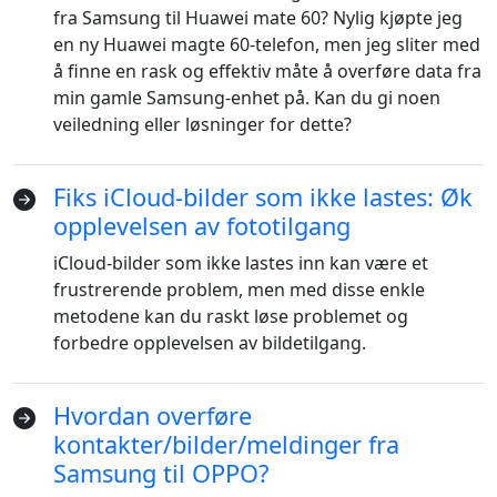
fra Samsung til Huawei mate 60? Nylig kjøpte jeg
en ny Huawei magte 60-telefon, men jeg sliter med
å finne en rask og effektiv måte å overføre data fra
min gamle Samsung-enhet på. Kan du gi noen
veiledning eller løsninger for dette?
Fiks iCloud-bilder som ikke lastes: Øk
opplevelsen av fototilgang
iCloud-bilder som ikke lastes inn kan være et
Language Switch
frustrerende problem, men med disse enkle
metodene kan du raskt løse problemet og
English
Nederlands
Tiếng Việt
forbedre opplevelsen av bildetilgang.
日本
Español
Português
Deutsche
Français
Italiano
Hvordan overføre
kontakter/bilder/meldinger fra
Norsk
Suomalainen
Svenska
Samsung til OPPO?