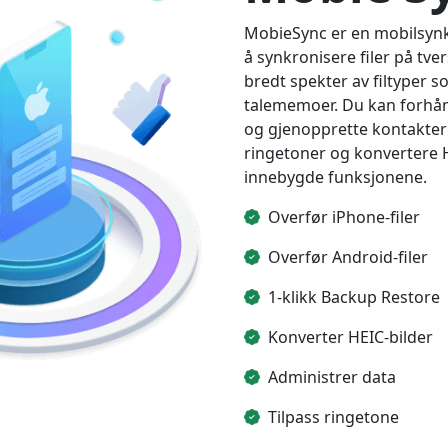
MobieSync er en mobilsyn
å synkronisere filer på tve
bredt spekter av filtyper s
talememoer. Du kan forhånd
og gjenopprette kontakter f
ringetoner og konvertere H
innebygde funksjonene.
Overfør iPhone-filer
Overfør Android-filer
1-klikk Backup Restore
Konverter HEIC-bilder
Administrer data
Tilpass ringetone