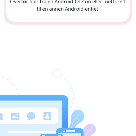
Overfør filer fra en Android-telefon eller -nettbrett
til en annen Android-enhet.
日本
rançais
Svenska