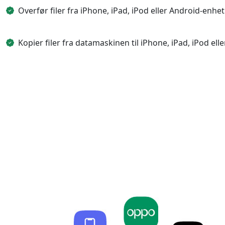
Dansk
Overfør filer fra iPhone, iPad, iPod eller Android-enhe
हिंदी
Kopier filer fra datamaskinen til iPhone, iPad, iPod ell
한국어
Gaeilge