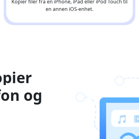
Kopier filer fra en iPhone, iPad eller iPod Touch til
en annen iOS-enhet.
opier
fon og
Language Switch
Nederlands
Tiếng Việt
Português
Deutsche
F
Norsk
Suomalainen