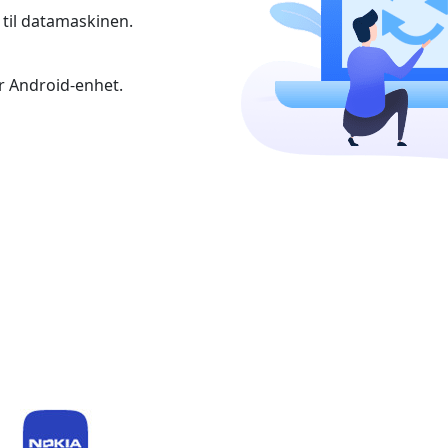
Ελληνικά
Türk
t til datamaskinen.
தமிழ்
Bahasa Melayu
er Android-enhet.
Română
Polskie
繁體中文