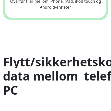
Overfør filer mellom iPhone, iPad, iPod touch og
Android-enheter.
Flytt/sikkerhetsk
data mellom
tele
English
PC
Español
Italiano