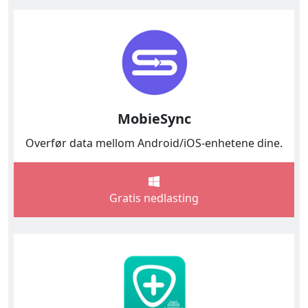
Dansk
हिंदी
한국어
Gaeilge
MobieSync
Overfør data mellom Android/iOS-enhetene dine.
Gratis nedlasting