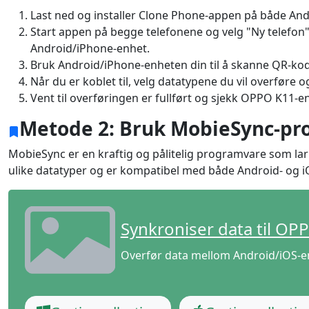
Last ned og installer Clone Phone-appen på både An
Start appen på begge telefonene og velg "Ny telefon
Android/iPhone-enhet.
Bruk Android/iPhone-enheten din til å skanne QR-ko
Når du er koblet til, velg datatypene du vil overføre o
Vent til overføringen er fullført og sjekk OPPO K11-e
Metode 2: Bruk MobieSync-p
MobieSync
er en kraftig og pålitelig programvare som la
ulike datatyper og er kompatibel med både Android- og i
Language Switch
Synkroniser data til OP
Nederlands
Tiếng Việt
Overfør data mellom Android/iOS-e
Português
Deutsche
F
Norsk
Suomalainen