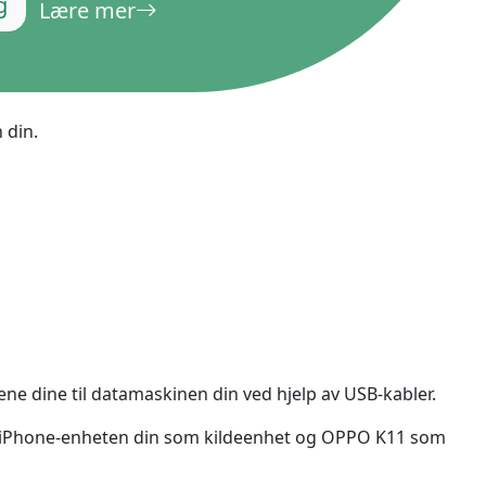
g
Lære mer
русский
ไทย
қазақ
 din.
 dine til datamaskinen din ved hjelp av USB-kabler.
/iPhone-enheten din som kildeenhet og OPPO K11 som