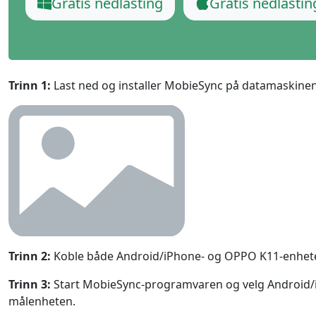
Gratis nedlasting
Gratis nedlastin
Ελληνικά
Türk
தமிழ்
Bahasa Melayu
Română
Polskie
Trinn 1:
Last ned og installer MobieSync på datamaskinen
繁體中文
Trinn 2:
Koble både Android/iPhone- og OPPO K11-enhetene
Trinn 3:
Start MobieSync-programvaren og
velg Android
målenheten.