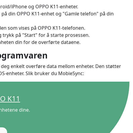
droid/iPhone og OPPO K11-enheter.
" på din OPPO K11-enhet og "Gamle telefon" på din
den som vises på OPPO K11-telefonen.
g trykk på "Start" for å starte prosessen.
nheten din for de overførte dataene.
rogramvaren
r deg enkelt overføre data mellom enheter. Den støtter
OS-enheter. Slik bruker du MobieSync:
PO K11
日本
nhetene dine.
rançais
Svenska