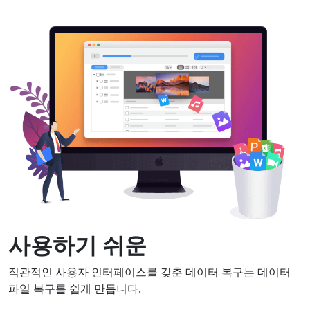
언어 전환
English
Nederlands
Tiếng Việt
日本
Español
Português
사용하기 쉬운
Deutsche
Français
Italiano
직관적인 사용자 인터페이스를 갖춘 데이터 복구는 데이터
파일 복구를 쉽게 만듭니다.
Norsk
Suomalainen
Svenska