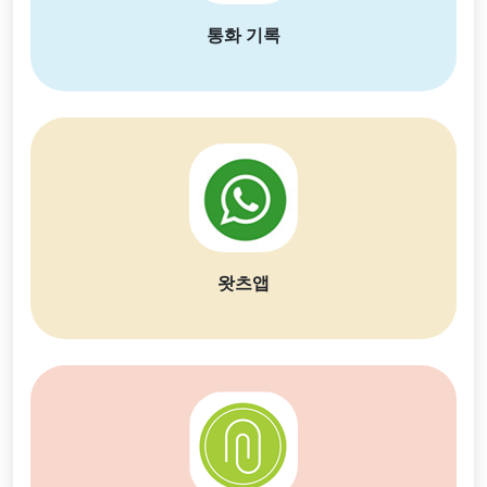
통화 기록
언어 전환
왓츠앱
English
Nederlands
Tiếng Việt
日本
Español
Português
Deutsche
Français
Italiano
Norsk
Suomalainen
Svenska
Dansk
Ελληνικά
Türk