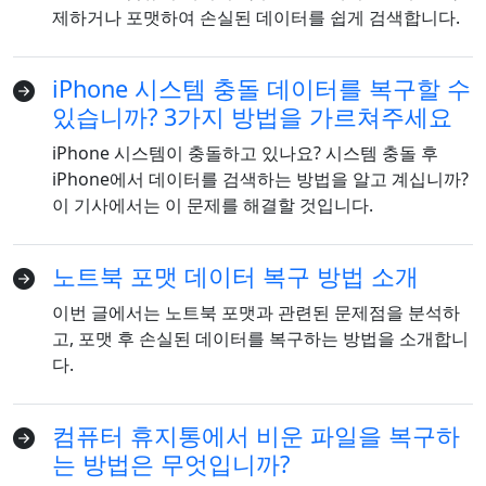
제하거나 포맷하여 손실된 데이터를 쉽게 검색합니다.
iPhone 시스템 충돌 데이터를 복구할 수
있습니까? 3가지 방법을 가르쳐주세요
iPhone 시스템이 충돌하고 있나요? 시스템 충돌 후
언어 전환
iPhone에서 데이터를 검색하는 방법을 알고 계십니까?
이 기사에서는 이 문제를 해결할 것입니다.
English
Nederlands
Tiếng Việt
日本
Español
Português
노트북 포맷 데이터 복구 방법 소개
Deutsche
Français
Italiano
이번 글에서는 노트북 포맷과 관련된 문제점을 분석하
고, 포맷 후 손실된 데이터를 복구하는 방법을 소개합니
Norsk
Suomalainen
Svenska
다.
Dansk
Ελληνικά
Türk
컴퓨터 휴지통에서 비운 파일을 복구하
русский
हिंदी
தமிழ்
는 방법은 무엇입니까?
Bahasa Melayu
ไทย
한국어