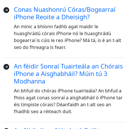
Conas Nuashonrú Córas/Bogearraí
iPhone Reoite a Dheisigh?
An minic a bhíonn fadhb agat maidir le
huasghrádú córais iPhone nó le huasghrádú
bogearraí is cúis le reo iPhone? Má tá, is é an t-alt
seo do fhreagra is fearr.
An féidir Sonraí Tuairteála an Chórais
iPhone a Aisghabháil? Múin tú 3
Modhanna
An bhfuil do chóras iPhone tuairteála? An bhfuil a
fhios agat conas sonraí a aisghabháil ó iPhone tar
éis timpiste córais? Déanfaidh an t-alt seo an
fhadhb seo a réiteach duit.