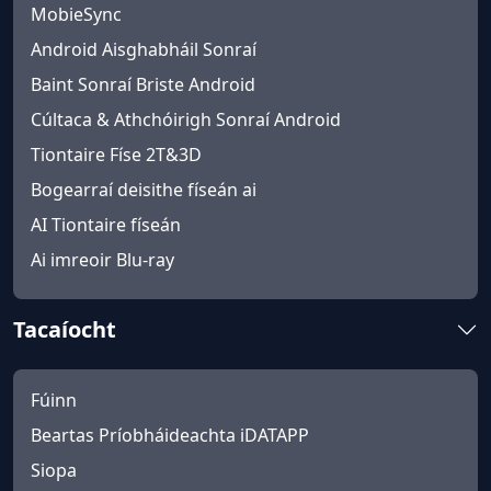
MobieSync
Android Aisghabháil Sonraí
Baint Sonraí Briste Android
Cúltaca & Athchóirigh Sonraí Android
Tiontaire Físe 2T&3D
Bogearraí deisithe físeán ai
AI Tiontaire físeán
Ai imreoir Blu-ray
Tacaíocht
Fúinn
Beartas Príobháideachta iDATAPP
Siopa