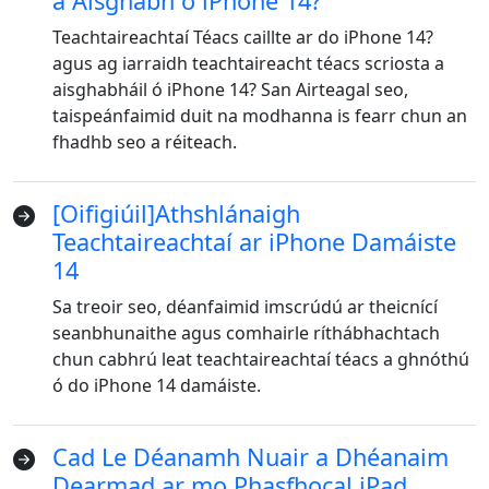
a Aisghabh ó iPhone 14?
Teachtaireachtaí Téacs caillte ar do iPhone 14?
agus ag iarraidh teachtaireacht téacs scriosta a
aisghabháil ó iPhone 14? San Airteagal seo,
taispeánfaimid duit na modhanna is fearr chun an
fhadhb seo a réiteach.
[Oifigiúil]Athshlánaigh
Teachtaireachtaí ar iPhone Damáiste
14
Sa treoir seo, déanfaimid imscrúdú ar theicnící
seanbhunaithe agus comhairle ríthábhachtach
chun cabhrú leat teachtaireachtaí téacs a ghnóthú
ó do iPhone 14 damáiste.
Cad Le Déanamh Nuair a Dhéanaim
Dearmad ar mo Phasfhocal iPad