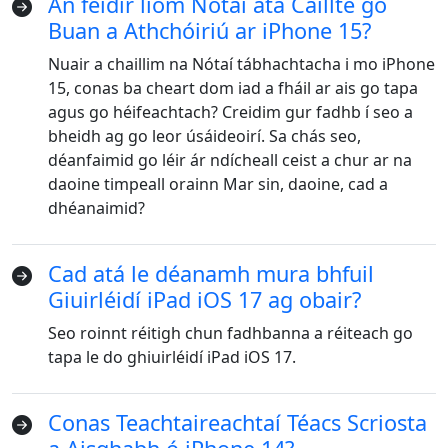
An féidir liom Nótaí atá Caillte go
Buan a Athchóiriú ar iPhone 15?
Nuair a chaillim na Nótaí tábhachtacha i mo iPhone
15, conas ba cheart dom iad a fháil ar ais go tapa
agus go héifeachtach? Creidim gur fadhb í seo a
bheidh ag go leor úsáideoirí. Sa chás seo,
déanfaimid go léir ár ndícheall ceist a chur ar na
daoine timpeall orainn Mar sin, daoine, cad a
dhéanaimid?
Cad atá le déanamh mura bhfuil
Giuirléidí iPad iOS 17 ag obair?
Seo roinnt réitigh chun fadhbanna a réiteach go
tapa le do ghiuirléidí iPad iOS 17.
Conas Teachtaireachtaí Téacs Scriosta