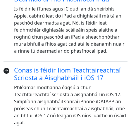
Is féidir le iTunes agus iCloud, an dá sheirbhís
Apple, cabhrú leat do iPad a dhíghlasáil má tá an
paschód dearmadta agat. Nó, is féidir leat
feidhmchlár díghlasála scáileáin speisialaithe a
roghnú chun paschód an iPad a sheachbhóthar
mura bhfuil a fhios agat cad atá le déanamh nuair
a rinne tú dearmad ar do phasfhocal ipad.
Conas is féidir liom Teachtaireachtaí
Scriosta a Aisghabháil i iOS 17
Athrú Teanga
Phléamar modhanna éagsúla chun
Teachtaireachtaí scriosta a aisghabháil in iOS 17.
English
Nederlands
Tiếng Việt
Simplíonn aisghabháil sonraí iPhone iDATAPP an
próiseas chun Teachtaireachtaí a aisghabháil, cibé
日本
Español
Português
an bhfuil iOS 17 nó leagan iOS níos luaithe in úsáid
Deutsche
Français
Italiano
agat.