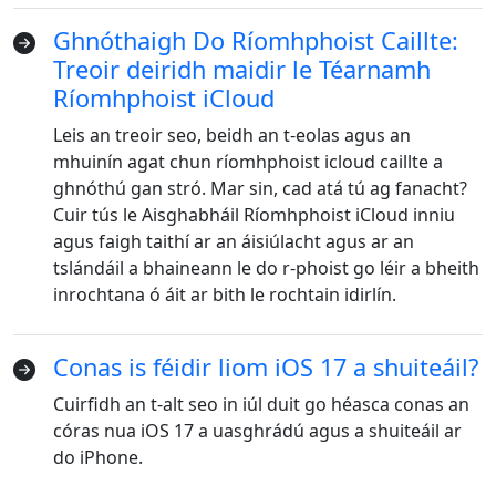
Norsk
Suomalainen
Svenska
Ghnóthaigh Do Ríomhphoist Caillte:
Dansk
Ελληνικά
Türk
Treoir deiridh maidir le Téarnamh
Ríomhphoist iCloud
русский
हिंदी
தமிழ்
Leis an treoir seo, beidh an t-eolas agus an
Bahasa Melayu
ไทย
한국어
mhuinín agat chun ríomhphoist icloud caillte a
Română
Polskie
қазақ
ghnóthú gan stró. Mar sin, cad atá tú ag fanacht?
Cuir tús le Aisghabháil Ríomhphoist iCloud inniu
Gaeilge
繁體中文
agus faigh taithí ar an áisiúlacht agus ar an
tslándáil a bhaineann le do r-phoist go léir a bheith
inrochtana ó áit ar bith le rochtain idirlín.
Conas is féidir liom iOS 17 a shuiteáil?
Cuirfidh an t-alt seo in iúl duit go héasca conas an
córas nua iOS 17 a uasghrádú agus a shuiteáil ar
do iPhone.