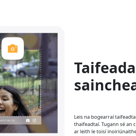
Ελληνικά
Türk
தமிழ்
Bahasa Melayu
Română
Polskie
繁體中文
Taifeada
sainche
Leis na bogearraí taifeadta
thaifeadtaí. Tugann sé an 
ar leith le toisí inoiriúnai