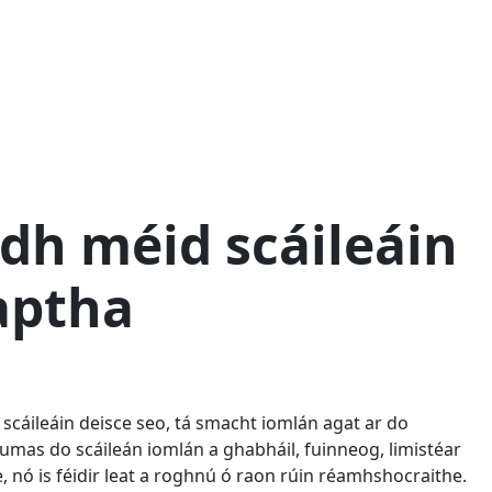
русский
ไทย
қазақ
dh méid scáileáin
aptha
 scáileáin deisce seo, tá smacht iomlán agat ar do
cumas do scáileán iomlán a ghabháil, fuinneog, limistéar
the, nó is féidir leat a roghnú ó raon rúin réamhshocraithe.