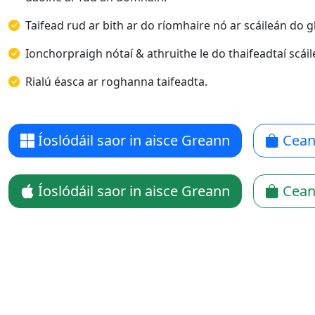
Taifead rud ar bith ar do ríomhaire nó ar scáileán do 
Ionchorpraigh nótaí & athruithe le do thaifeadtaí scáil
Rialú éasca ar roghanna taifeadta.
Íoslódáil saor in aisce Greann
Cean
Íoslódáil saor in aisce Greann
Cean