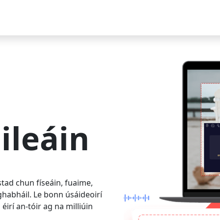
ileáin
tad chun físeáin, fuaime,
habháil. Le bonn úsáideoirí
éirí an-tóir ag na milliúin