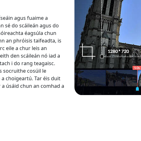
íseáin agus fuaime a
n sé do scáileán agus do
thóireachta éagsúla chun
 an phróisis taifeadta, is
 eile a chur leis an
 leith den scáileán nó iad a
ach i do rang teagaisc.
 socruithe cosúil le
 a choigeartú. Tar éis duit
óir a úsáid chun an comhad a