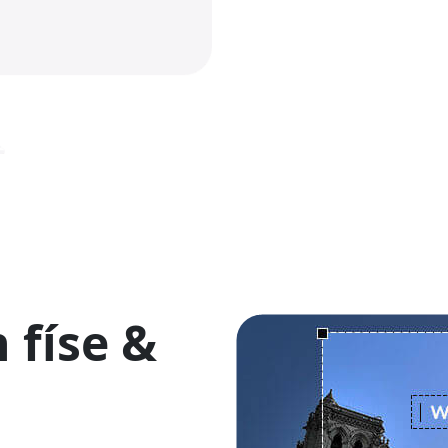
 físe &