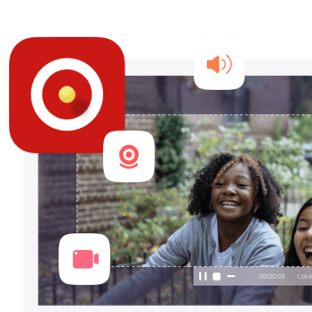
Dansk
हिंदी
한국어
Gaeilge