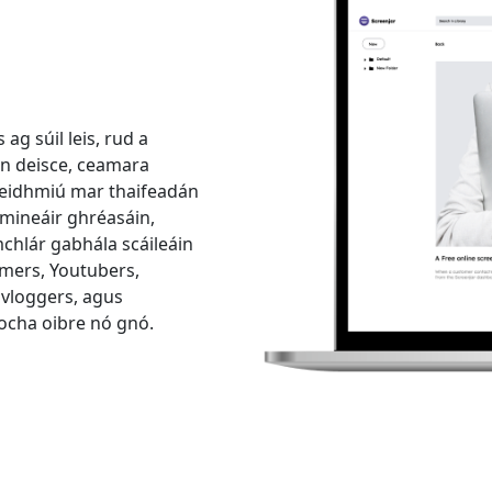
g súil leis, rud a
án deisce, ceamara
s feidhmiú mar thaifeadán
mineáir ghréasáin,
chlár gabhála scáileáin
amers, Youtubers,
, vloggers, agus
Athrú Teanga
íocha oibre nó gnó.
Nederlands
Tiếng Việt
Português
Deutsche
F
Norsk
Suomalainen