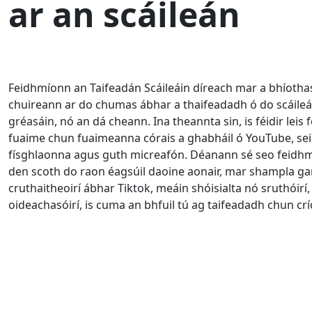
ar an scáileán
Feidhmíonn an Taifeadán Scáileáin díreach mar a bhíothas a
chuireann ar do chumas ábhar a thaifeadadh ó do scáile
gréasáin, nó an dá cheann. Ina theannta sin, is féidir lei
fuaime chun fuaimeanna córais a ghabháil ó YouTube, sei
físghlaonna agus guth micreafón. Déanann sé seo feidhm
den scoth do raon éagsúil daoine aonair, mar shampla g
cruthaitheoirí ábhar Tiktok, meáin shóisialta nó sruthóirí
oideachasóirí, is cuma an bhfuil tú ag taifeadadh chun cr
English
Español
Italiano