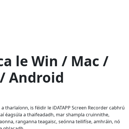
ca le Win / Mac /
 / Android
 a tharlaíonn, is féidir le iDATAPP Screen Recorder cabhrú
taí éagsúla a thaifeadadh, mar shampla cruinnithe,
aonna, ranganna teagaisc, seónna teilifíse, amhráin, nó
 a ghlacadh.