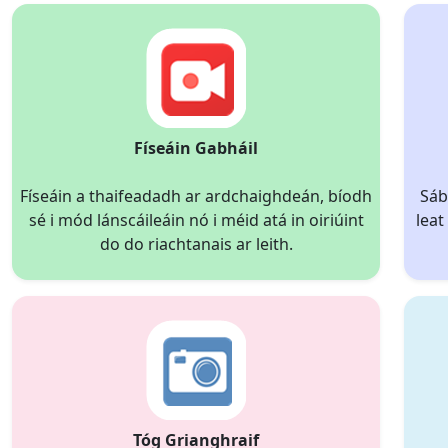
Físeáin Gabháil
Físeáin a thaifeadadh ar ardchaighdeán, bíodh
Sáb
sé i mód lánscáileáin nó i méid atá in oiriúint
leat
do do riachtanais ar leith.
Tóg Grianghraif