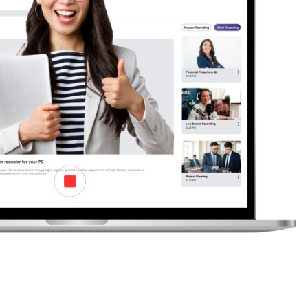
日本
rançais
Svenska