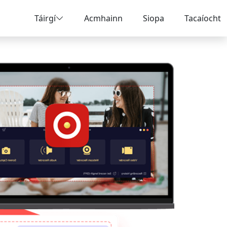
Táirgí
Acmhainn
Siopa
Tacaíocht