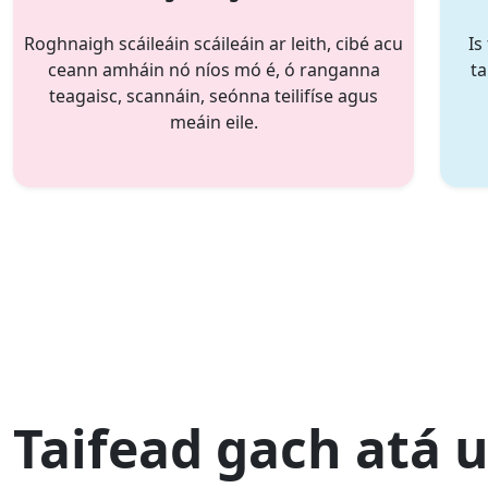
Roghnaigh scáileáin scáileáin ar leith, cibé acu
Is
ceann amháin nó níos mó é, ó ranganna
ta
teagaisc, scannáin, seónna teilifíse agus
meáin eile.
Taifead gach atá u