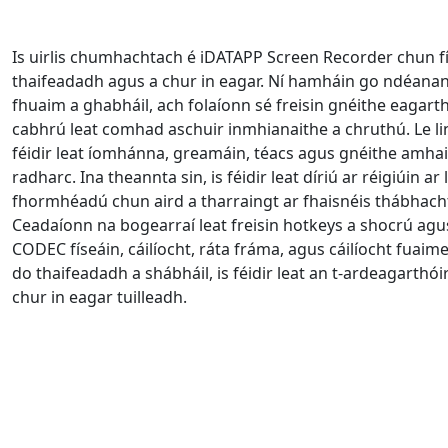
Is uirlis chumhachtach é iDATAPP Screen Recorder chun f
thaifeadadh agus a chur in eagar. Ní hamháin go ndéanan
fhuaim a ghabháil, ach folaíonn sé freisin gnéithe eagar
cabhrú leat comhad aschuir inmhianaithe a chruthú. Le linn
féidir leat íomhánna, greamáin, téacs agus gnéithe amhairc
radharc. Ina theannta sin, is féidir leat díriú ar réigiúin ar
fhormhéadú chun aird a tharraingt ar fhaisnéis thábhacht
Ceadaíonn na bogearraí leat freisin hotkeys a shocrú agus
CODEC físeáin, cáilíocht, ráta fráma, agus cáilíocht fuaime
do thaifeadadh a shábháil, is féidir leat an t-ardeagarth
chur in eagar tuilleadh.