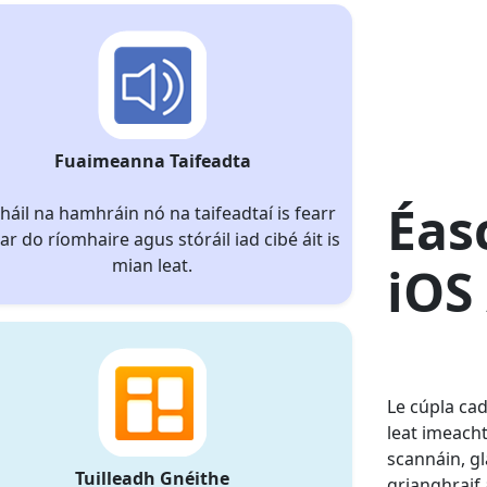
Fuaimeanna Taifeadta
Éas
háil na hamhráin nó na taifeadtaí is fearr
 ar do ríomhaire agus stóráil iad cibé áit is
mian leat.
iOS
Le cúpla cad
leat imeach
scannáin, gl
Tuilleadh Gnéithe
grianghraif