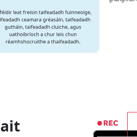
 féidir leat freisin taifeadadh fuinneoige,
ifeadadh ceamara gréasáin, taifeadadh
gutháin, taifeadadh cluiche, agus
uathoibríoch a chur leis chun
réamhshocruithe a thaifeadadh.
ait