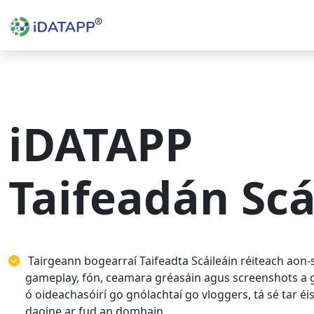
iDATAPP
Taifeadán Scá
Tairgeann bogearraí Taifeadta Scáileáin réiteach aon-s
gameplay, fón, ceamara gréasáin agus screenshots a g
ó oideachasóirí go gnólachtaí go vloggers, tá sé tar éis 
daoine ar fud an domhain.