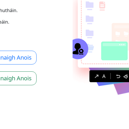
ghutháin.
eáin.
naigh Anois
naigh Anois