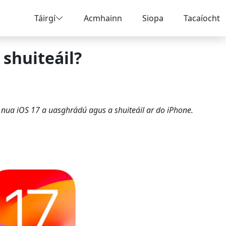
Táirgí
Acmhainn
Siopa
Tacaíocht
 shuiteáil?
as nua iOS 17 a uasghrádú agus a shuiteáil ar do iPhone.