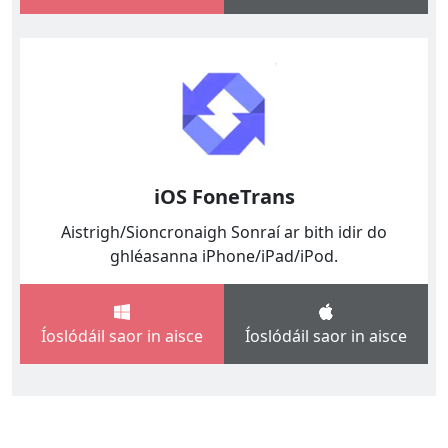
iOS FoneTrans
Aistrigh/Sioncronaigh Sonraí ar bith idir do
ghléasanna iPhone/iPad/iPod.
Íoslódáil saor in aisce
Íoslódáil saor in aisce
English
Español
Italiano