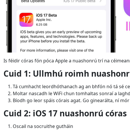
Is féidir córas fón póca Apple a nuashonrú trí na céimean
Cuid 1: Ullmhú roimh nuashon
Tá cumhacht leordhóthanach ag an bhfón nó tá sé cea
Moltar nascadh le WiFi chun tomhaltas sonraí a lagh
Bíodh go leor spáis córais agat. Go ginearálta, ní mór 
Cuid 2: iOS 17 nuashonrú córas
Oscail na socruithe gutháin