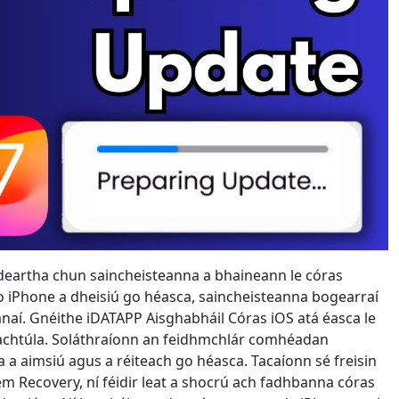
русский
ไทย
қазақ
ndeartha chun saincheisteanna a bhaineann le córas
t do iPhone a dheisiú go héasca, saincheisteanna bogearraí
anaí. Gnéithe iDATAPP Aisghabháil Córas iOS atá éasca le
eachtúla. Soláthraíonn an feidhmchlár comhéadan
 aimsiú agus a réiteach go héasca. Tacaíonn sé freisin
em Recovery, ní féidir leat a shocrú ach fadhbanna córas