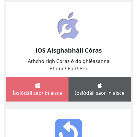
iOS Aisghabháil Córas
Athchóirigh Córas ó do ghléasanna
iPhone/iPad/iPod
Íoslódáil saor in aisce
Íoslódáil saor in aisce