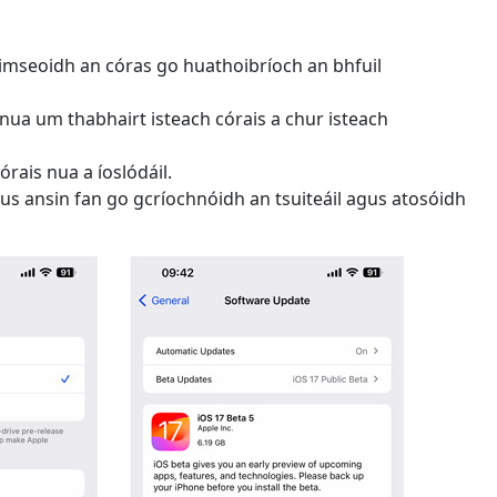
mseoidh an córas go huathoibríoch an bhfuil
ua um thabhairt isteach córais a chur isteach
rais nua a íoslódáil.
 agus ansin fan go gcríochnóidh an tsuiteáil agus atosóidh