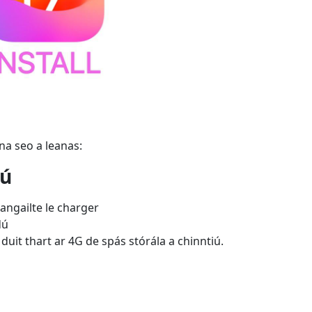
na seo a leanas:
rú
ngailte le charger
dú
duit thart ar 4G de spás stórála a chinntiú.