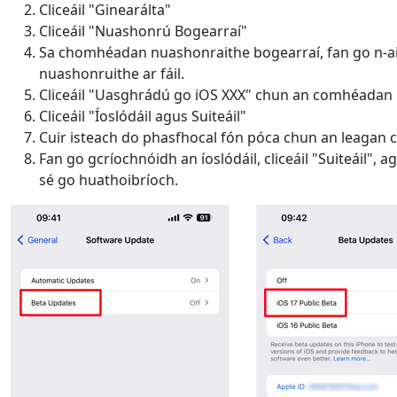
Cliceáil "Ginearálta"
Cliceáil "Nuashonrú Bogearraí"
Sa chomhéadan nuashonraithe bogearraí, fan go n-ai
nuashonruithe ar fáil.
Cliceáil "Uasghrádú go iOS XXX" chun an comhéadan n
Cliceáil "Íoslódáil agus Suiteáil"
Cuir isteach do phasfhocal fón póca chun an leagan có
Fan go gcríochnóidh an íoslódáil, cliceáil "Suiteáil",
sé go huathoibríoch.