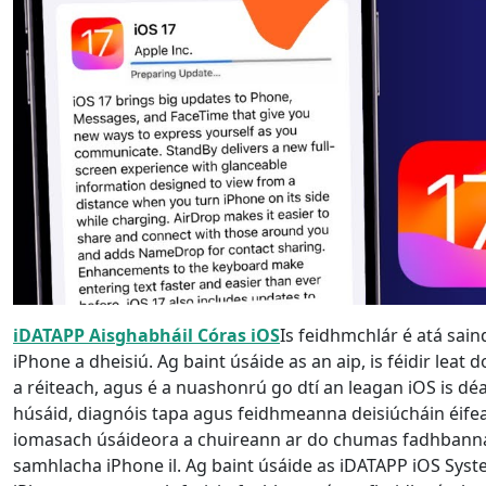
Ελληνικά
Türk
தமிழ்
Bahasa Melayu
Română
Polskie
繁體中文
iDATAPP Aisghabháil Córas iOS
Is feidhmchlár é atá sai
iPhone a dheisiú. Ag baint úsáide as an aip, is féidir lea
a réiteach, agus é a nuashonrú go dtí an leagan iOS is dé
húsáid, diagnóis tapa agus feidhmeanna deisiúcháin éif
iomasach úsáideora a chuireann ar do chumas fadhbanna a
samhlacha iPhone il. Ag baint úsáide as iDATAPP iOS Syst