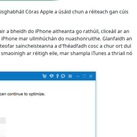
isghabháil Córas Apple a úsáid chun a réiteach gan cúis
ir a bheidh do iPhone aitheanta go rathúil, cliceáil ar an
do iPhone mar ullmhúchán do nuashonruithe. Glanfaidh an
teofar saincheisteanna a d'fhéadfadh cosc ​​a chur ort dul
aoinigh ar réitigh eile, mar shampla iTunes a thriail nó