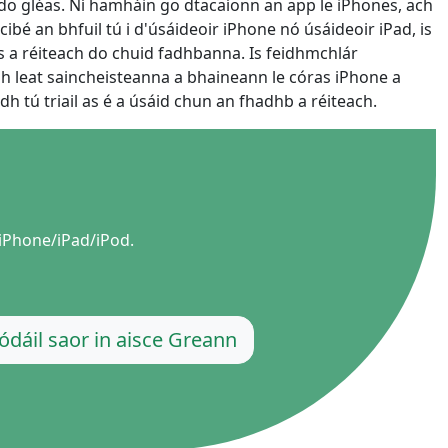
do gléas. Ní hamháin go dtacaíonn an app le iPhones, ach
 cibé an bhfuil tú i d'úsáideoir iPhone nó úsáideoir iPad, is
as a réiteach do chuid fadhbanna. Is feidhmchlár
 leat saincheisteanna a bhaineann le córas iPhone a
h tú triail as é a úsáid chun an fhadhb a réiteach.
iPhone/iPad/iPod.
lódáil saor in aisce Greann