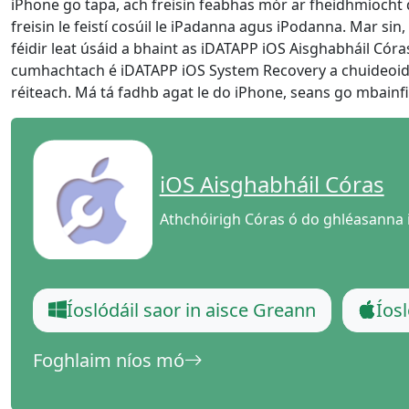
iPhone go tapa, ach freisin feabhas mór ar fheidhmíocht 
freisin le feistí cosúil le iPadanna agus iPodanna. Mar sin,
féidir leat úsáid a bhaint as iDATAPP iOS Aisghabháil Cór
cumhachtach é iDATAPP iOS System Recovery a chuideoidh
réiteach. Má tá fadhb agat le do iPhone, seans go mbainfid
iOS Aisghabháil Córas
Athchóirigh Córas ó do ghléasanna 
Íoslódáil saor in aisce Greann
Íos
Foghlaim níos mó