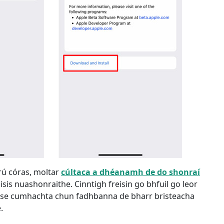
rú córas, moltar
cúltaca a dhéanamh de do shonraí
is nuashonraithe. Cinntigh freisin go bhfuil go leor
oinse cumhachta chun fadhbanna de bharr bristeacha
.