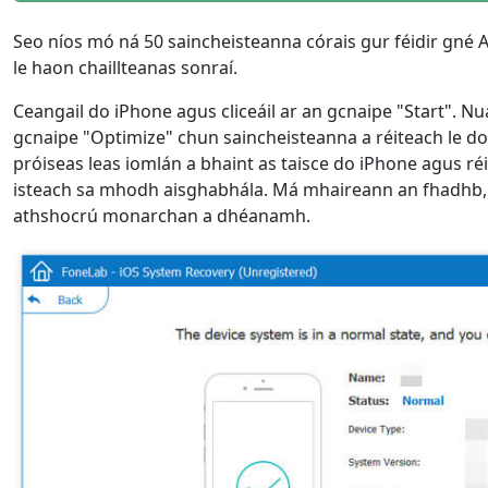
Seo níos mó ná 50 saincheisteanna córais gur féidir gné A
le haon chaillteanas sonraí.
Ceangail do iPhone agus cliceáil ar an gcnaipe "Start". Nua
gcnaipe "Optimize" chun saincheisteanna a réiteach le 
próiseas leas iomlán a bhaint as taisce do iPhone agus réi
isteach sa mhodh aisghabhála. Má mhaireann an fhadhb, sm
athshocrú monarchan a dhéanamh.