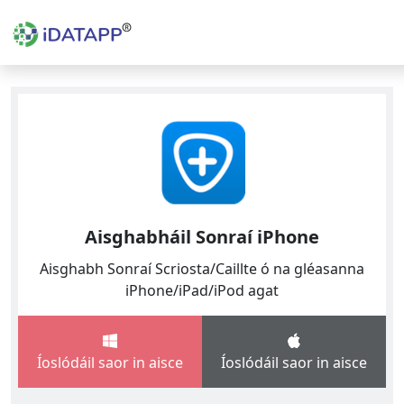
Aisghabháil Sonraí iPhone
Aisghabh Sonraí Scriosta/Caillte ó na gléasanna
iPhone/iPad/iPod agat
Íoslódáil saor in aisce
Íoslódáil saor in aisce