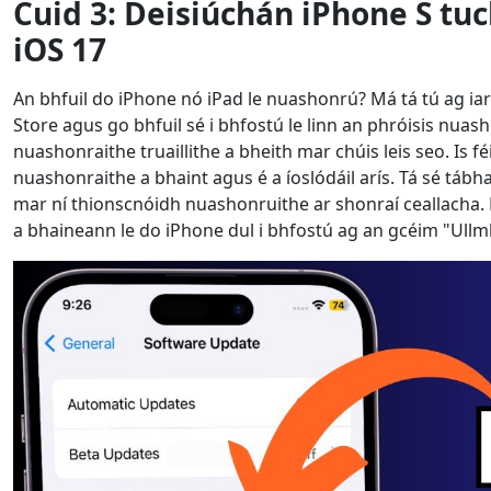
Cuid 3: Deisiúchán iPhone S
tuc
iOS 17
An bhfuil do iPhone nó iPad le nuashonrú? Má tá tú ag ia
Store agus go bhfuil sé i bhfostú le linn an phróisis nu
nuashonraithe truaillithe a bheith mar chúis leis seo. Is 
nuashonraithe a bhaint agus é a íoslódáil arís. Tá sé tábha
mar ní thionscnóidh nuashonruithe ar shonraí ceallacha. M
a bhaineann le do iPhone dul i bhfostú ag an gcéim "Ull
Athrú Teanga
Nederlands
Tiếng Việt
Português
Deutsche
F
Norsk
Suomalainen