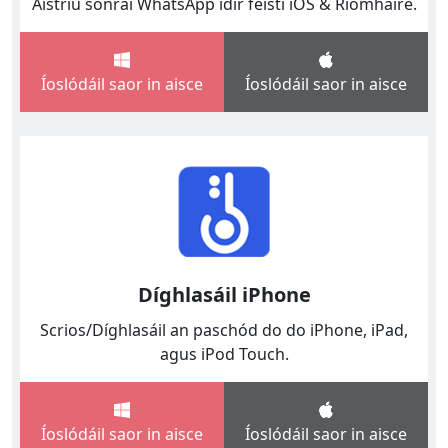
Aistriú sonraí WhatsApp idir feistí iOS & Ríomhaire.
Íoslódáil saor in aisce
Íoslódáil saor in aisce
Díghlasáil iPhone
Scrios/Díghlasáil an paschód do do iPhone, iPad,
agus iPod Touch.
Íoslódáil saor in aisce
Íoslódáil saor in aisce