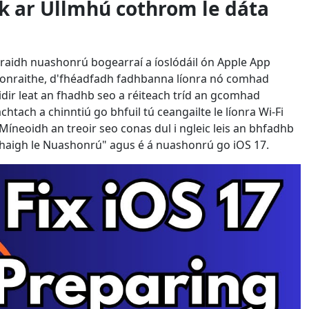
k ar Ullmhú cothrom le dáta
rraidh nuashonrú bogearraí a íoslódáil ón Apple App
ashonraithe, d'fhéadfadh fadhbanna líonra nó comhad
féidir leat an fhadhb seo a réiteach tríd an gcomhad
chtach a chinntiú go bhfuil tú ceangailte le líonra Wi-Fi
íneoidh an treoir seo conas dul i ngleic leis an bhfadhb
mhaigh le Nuashonrú" agus é á nuashonrú go iOS 17.
日本
rançais
Svenska