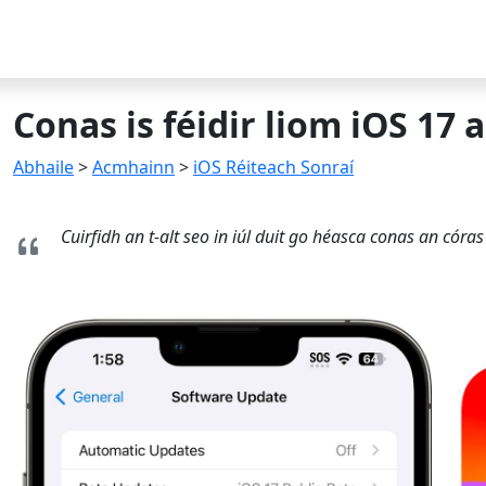
Conas is féidir liom iOS 17 a
Abhaile
>
Acmhainn
>
iOS Réiteach Sonraí
Cuirfidh an t-alt seo in iúl duit go héasca conas an cór