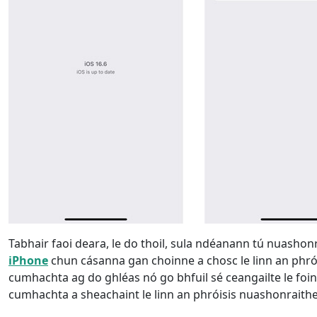
Tabhair faoi deara, le do thoil, sula ndéanann tú nuashon
iPhone
chun cásanna gan choinne a chosc le linn an phróis
cumhachta ag do ghléas nó go bhfuil sé ceangailte le f
cumhachta a sheachaint le linn an phróisis nuashonraithe