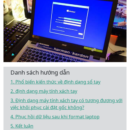
Danh sách hướng dẫn
1. Phổ biến kiến ​​thức về định dạng sổ tay
2. định dạng máy tính xách tay
3. Định dạng máy tính xách tay có tương đương với
việc khôi phục cài đặt gốc không?
4. Phục hồi dữ liệu sau khi format laptop
5. Kết luận