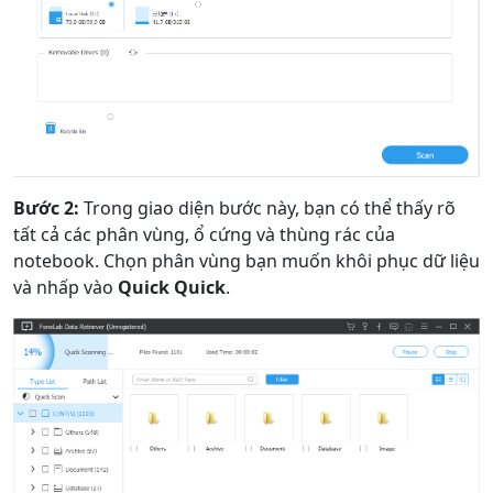
Bước 2:
Trong giao diện bước này, bạn có thể thấy rõ
tất cả các phân vùng, ổ cứng và thùng rác của
Chuyển ngôn ngữ
notebook. Chọn phân vùng bạn muốn khôi phục dữ liệu
và nhấp vào
Quick Quick
.
English
Nederlands
Tiếng Việt
日本
Español
Português
Deutsche
Français
Italiano
Norsk
Suomalainen
Svenska
Dansk
Ελληνικά
Türk