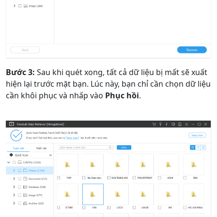
русский
हिंदी
தமிழ்
Bahasa Melayu
ไทย
한국어
Română
Polskie
қазақ
Bước 3:
Sau khi quét xong, tất cả dữ liệu bị mất sẽ xuất
Gaeilge
繁體中文
hiện lại trước mặt bạn. Lúc này, bạn chỉ cần chọn dữ liệu
cần khôi phục và nhấp vào
Phục hồi
.