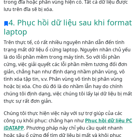
trong đĩa hoặc phân vùng hiện có. Tất cả dữ liệu được
lưu trên đĩa sẽ bị xóa.
4. Phục hồi dữ liệu sau khi format
laptop
Trên thực tế, có rất nhiều nguyên nhân dẫn đến tình
trạng mất dữ liệu ổ cứng laptop. Nguyên nhân chủ yếu
là do lỗi phần mềm trong máy tính. So với lỗi phần
cứng, việc giải quyết các lỗi phần mềm tương đối đơn
giản, chẳng hạn như định dạng nhầm phân vùng, vô
tình xóa tập tin, v.v. Phân vùng vô tình bị phân vùng
hoặc bị xóa. Cho dù đó là do nhầm lẫn hay do chính
chúng tôi định dạng, việc chúng tôi lấy lại dữ liệu bị mất
thực sự rất đơn giản.
Chúng tôi thực hiện việc này với sự trợ giúp của các
công cụ khôi phục: chẳng hạn như
Phục hồi dữ liệu PC
iDATAPP
. Phương pháp này chỉ yêu cầu quét nhanh
hoặc sâu ổ cứng để tìm dữ liệu bị mất và khôi phục