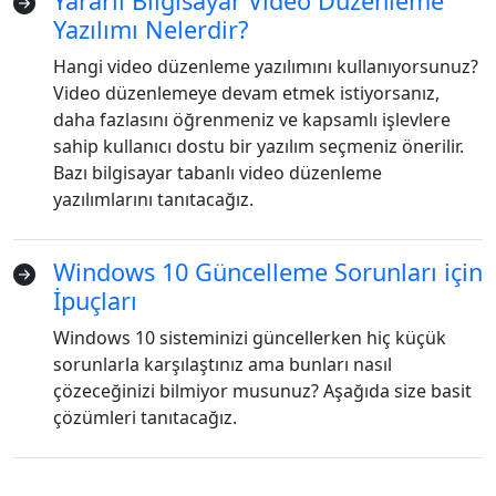
Yararlı Bilgisayar Video Düzenleme
Yazılımı Nelerdir?
Dansk
Ελληνικά
Türk
Hangi video düzenleme yazılımını kullanıyorsunuz?
русский
हिंदी
தமிழ்
Video düzenlemeye devam etmek istiyorsanız,
daha fazlasını öğrenmeniz ve kapsamlı işlevlere
Bahasa Melayu
ไทย
한국어
sahip kullanıcı dostu bir yazılım seçmeniz önerilir.
Română
Polskie
қазақ
Bazı bilgisayar tabanlı video düzenleme
yazılımlarını tanıtacağız.
Gaeilge
繁體中文
Windows 10 Güncelleme Sorunları için
İpuçları
Windows 10 sisteminizi güncellerken hiç küçük
sorunlarla karşılaştınız ama bunları nasıl
çözeceğinizi bilmiyor musunuz? Aşağıda size basit
çözümleri tanıtacağız.