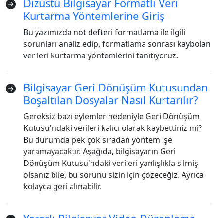
Dizüstü Bilgisayar Formatlı Veri
Kurtarma Yöntemlerine Giriş
Bu yazımızda not defteri formatlama ile ilgili
sorunları analiz edip, formatlama sonrası kaybolan
verileri kurtarma yöntemlerini tanıtıyoruz.
Bilgisayar Geri Dönüşüm Kutusundan
Boşaltılan Dosyalar Nasıl Kurtarılır?
Gereksiz bazı eylemler nedeniyle Geri Dönüşüm
Kutusu'ndaki verileri kalıcı olarak kaybettiniz mi?
Dil Değiştirme
Bu durumda pek çok sıradan yöntem işe
yaramayacaktır. Aşağıda, bilgisayarın Geri
English
Nederlands
Tiếng Việt
Dönüşüm Kutusu'ndaki verileri yanlışlıkla silmiş
日本
Español
Português
olsanız bile, bu sorunu sizin için çözeceğiz. Ayrıca
kolayca geri alınabilir.
Deutsche
Français
Italiano
Norsk
Suomalainen
Svenska