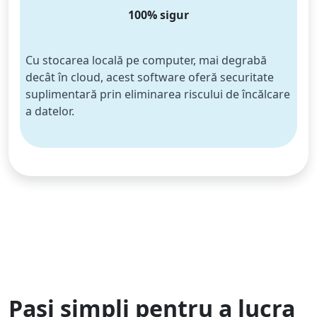
100% sigur
Cu stocarea locală pe computer, mai degrabă 
decât în ​​cloud, acest software oferă securitate 
suplimentară prin eliminarea riscului de încălcare 
Comutator limbă
a datelor.
English
Nederlands
Tiếng Việt
日本
Español
Português
Deutsche
Français
Italiano
Norsk
Suomalainen
Svenska
Dansk
Ελληνικά
Türk
русский
हिंदी
தமிழ்
Pași simpli pentru a lucra
Bahasa Melayu
ไทย
한국어