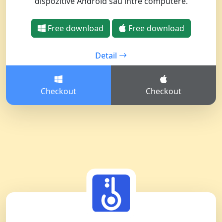
dispozitive Android sau între computere.
Free download
Free download
Detail
Checkout
Checkout
Comutator limbă
English
Nederlands
Tiếng Việt
日本
Español
Português
Deutsche
Français
Italiano
Norsk
Suomalainen
Svenska
Dansk
Ελληνικά
Türk