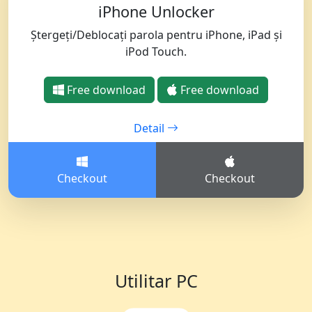
русский
हिंदी
தமிழ்
iPhone Unlocker
Bahasa Melayu
ไทย
한국어
Ștergeți/Deblocați parola pentru iPhone, iPad și
iPod Touch.
Română
Polskie
қазақ
Gaeilge
繁體中文
Free download
Free download
Detail
Checkout
Checkout
Utilitar PC