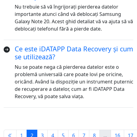
Nu trebuie să vă îngrijorați pierderea datelor
русский
हिंदी
தமிழ்
importante atunci când vă deblocați Samsung
Galaxy Note 20. Acest ghid detaliat vă va ajuta să vă
Bahasa Melayu
ไทย
한국어
deblocați telefonul fără a pierde date.
Română
Polskie
қазақ
Ce este iDATAPP Data Recovery și cum
Gaeilge
繁體中文
se utilizează?
Nu se poate nega că pierderea datelor este o
problemă universală care poate lovi pe oricine,
oricând. Având la dispoziție un instrument puternic
de recuperare a datelor, cum ar fi iDATAPP Data
Recovery, vă poate salva viața.
1
2
3
4
5
6
7
8
...
16
17