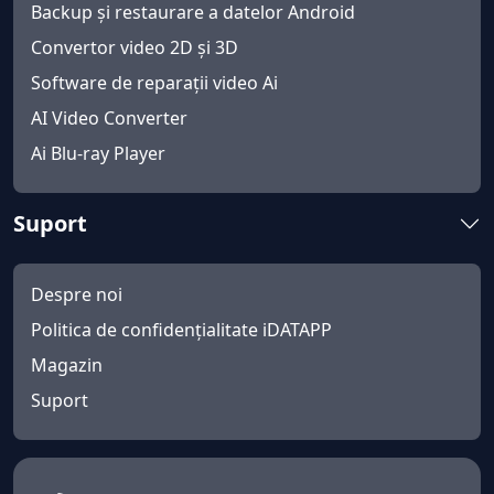
Backup și restaurare a datelor Android
Convertor video 2D și 3D
Software de reparații video Ai
AI Video Converter
Ai Blu-ray Player
Suport
Despre noi
Politica de confidențialitate iDATAPP
Magazin
Suport