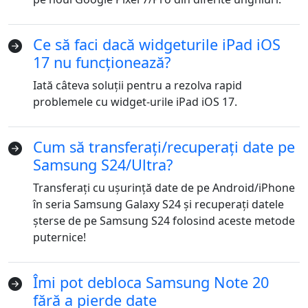
Ce să faci dacă widgeturile iPad iOS
17 nu funcționează?
Iată câteva soluții pentru a rezolva rapid
problemele cu widget-urile iPad iOS 17.
Cum să transferați/recuperați date pe
Comutator limbă
Samsung S24/Ultra?
Transferați cu ușurință date de pe Android/iPhone
English
Nederlands
Tiếng Việt
în seria Samsung Galaxy S24 și recuperați datele
șterse de pe Samsung S24 folosind aceste metode
日本
Español
Português
puternice!
Deutsche
Français
Italiano
Norsk
Suomalainen
Svenska
Îmi pot debloca Samsung Note 20
fără a pierde date
Dansk
Ελληνικά
Türk