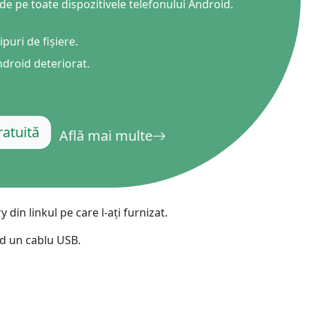
de pe toate dispozitivele telefonului Android.
русский
ไทย
puri de fișiere.
ndroid deteriorat.
қазақ
atuită
Află mai multe
din linkul pe care l-ați furnizat.
nd un cablu USB.