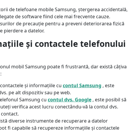
orii de telefoane mobile Samsung, ștergerea accidentală,
legate de software fiind cele mai frecvente cauze.
surilor de precauție pentru a preveni deteriorarea fizică
e pierdere a datelor.
ațiile și contactele telefonului
fonul mobil Samsung poate fi frustrantă, dar există câțiva
:
 contactele și informațiile cu
contul Samsung
, este
vs. pe alt dispozitiv sau pe web.
 telefonul Samsung cu
contul dvs. Google
, este posibil să
teți verifica acest lucru conectându-vă la contul dvs.
 contact.
istă diverse instrumente de recuperare a datelor
t fi capabile să recupereze informațiile și contactele