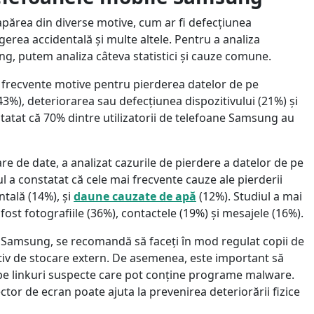
părea din diverse motive, cum ar fi defecțiunea
erea accidentală și multe altele. Pentru a analiza
g, putem analiza câteva statistici și cauze comune.
i frecvente motive pentru pierderea datelor de pe
%), deteriorarea sau defecțiunea dispozitivului (21%) și
atat că 70% dintre utilizatorii de telefoane Samsung au
e de date, a analizat cazurile de pierdere a datelor de pe
 a constatat că cele mai frecvente cauze ale pierderii
ntală (14%), și
daune cauzate de apă
(12%). Studiul a mai
fost fotografiile (36%), contactele (19%) și mesajele (16%).
 Samsung, se recomandă să faceți în mod regulat copii de
itiv de stocare extern. De asemenea, este important să
ic pe linkuri suspecte care pot conține programe malware.
ector de ecran poate ajuta la prevenirea deteriorării fizice