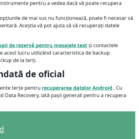
ste instrumente pentru a vedea dacă vă poate recupera
opțiunile de mai sus nu funcționează, poate fi necesar să
ntară. Aceștia vă pot ajuta să vă recuperați datele
opii de rezervă pentru mesajele text
și contactele
ce acest lucru utilizând caracteristica de backup
kup de la terți.
dată de oficial
umente terțe pentru
recuperarea datelor Android
. Cu
oid Data Recovery, iată pașii generali pentru a recupera
日本
rançais
id
Svenska