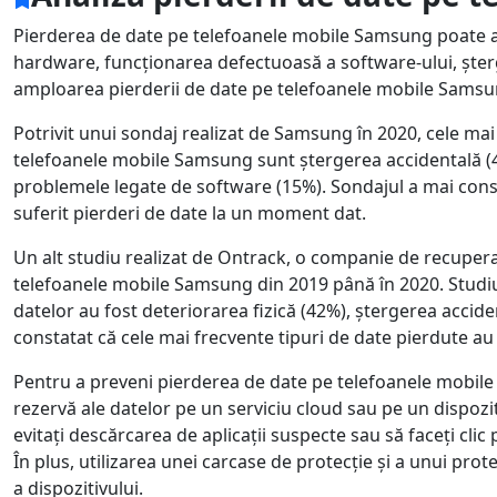
Pierderea de date pe telefoanele mobile Samsung poate a
hardware, funcționarea defectuoasă a software-ului, șterg
amploarea pierderii de date pe telefoanele mobile Samsun
Potrivit unui sondaj realizat de Samsung în 2020, cele ma
telefoanele mobile Samsung sunt ștergerea accidentală (43
problemele legate de software (15%). Sondajul a mai const
suferit pierderi de date la un moment dat.
Un alt studiu realizat de Ontrack, o companie de recuperar
telefoanele mobile Samsung din 2019 până în 2020. Studiul
datelor au fost deteriorarea fizică (42%), ștergerea accide
constatat că cele mai frecvente tipuri de date pierdute au 
Pentru a preveni pierderea de date pe telefoanele mobile
rezervă ale datelor pe un serviciu cloud sau pe un dispoz
evitați descărcarea de aplicații suspecte sau să faceți cl
În plus, utilizarea unei carcase de protecție și a unui prot
a dispozitivului.