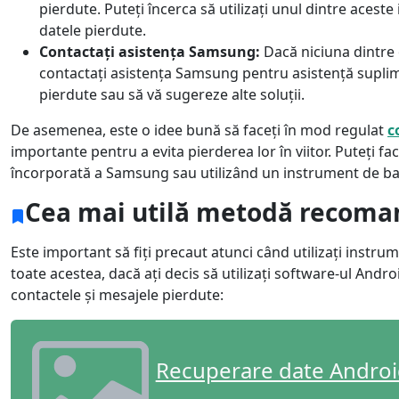
pierdute. Puteți încerca să utilizați unul dintre ace
datele pierdute.
Contactați asistența Samsung:
Dacă niciuna dintre 
contactați asistența Samsung pentru asistență suplime
pierdute sau să vă sugereze alte soluții.
De asemenea, este o idee bună să faceți în mod regulat
c
importante pentru a evita pierderea lor în viitor. Puteți fa
încorporată a Samsung sau utilizând un instrument de bac
Cea mai utilă metodă recoman
Este important să fiți precaut atunci când utilizați instr
Comutator limbă
toate acestea, dacă ați decis să utilizați software-ul Andr
contactele și mesajele pierdute:
Nederlands
Tiếng Việt
Português
Deutsche
F
Recuperare date Andro
Norsk
Suomalainen