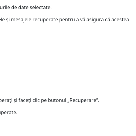
rile de date selectate.
tele și mesajele recuperate pentru a vă asigura că acestea
perați și faceți clic pe butonul „Recuperare”.
uperate.