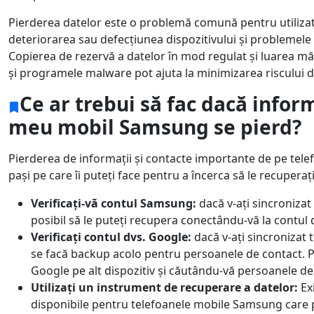
Pierderea datelor este o problemă comună pentru utilizat
deteriorarea sau defecțiunea dispozitivului și problemele 
Copierea de rezervă a datelor în mod regulat și luarea mă
și programele malware pot ajuta la minimizarea riscului d
Ce ar trebui să fac dacă inform
meu mobil Samsung se pierd?
Pierderea de informații și contacte importante de pe tele
pași pe care îi puteți face pentru a încerca să le recuperați
Verificați-vă contul Samsung:
dacă v-ați sincronizat
posibil să le puteți recupera conectându-vă la contul d
Verificați contul dvs. Google:
dacă v-ați sincronizat
se facă backup acolo pentru persoanele de contact. Pu
Google pe alt dispozitiv și căutându-vă persoanele de
Utilizați un instrument de recuperare a datelor:
Ex
disponibile pentru telefoanele mobile Samsung care po