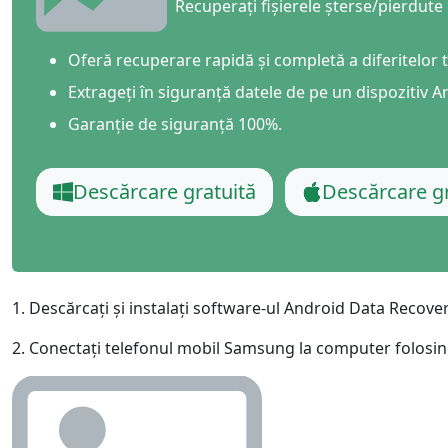
Recuperați fișierele șterse/pierdute 
Ελληνικά
Türk
தமிழ்
Bahasa Melayu
Oferă recuperare rapidă și completă a diferitelor ti
Extrageți în siguranță datele de pe un dispozitiv A
Română
Polskie
Garanție de siguranță 100%.
繁體中文
Descărcare gratuită
Descărcare gr
1. Descărcați și instalați software-ul Android Data Recovery 
2. Conectați telefonul mobil Samsung la computer folosi