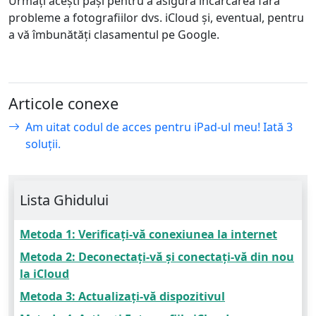
Urmați acești pași pentru a asigura încărcarea fără
probleme a fotografiilor dvs. iCloud și, eventual, pentru
a vă îmbunătăți clasamentul pe Google.
Articole conexe
Am uitat codul de acces pentru iPad-ul meu! Iată 3
soluții.
Lista Ghidului
Metoda 1: Verificați-vă conexiunea la internet
Metoda 2: Deconectați-vă și conectați-vă din nou
la iCloud
Metoda 3: Actualizați-vă dispozitivul