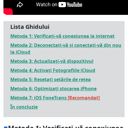
Lista Ghidului
Metoda 1: Verificați-vă conexiunea la internet
Metoda 2: Deconectați-vă și conectați-vă din nou
la iCloud
Metoda 3: Actualizați-vă dispozitivul
Metoda 4: Activați Fotografiile iCloud
Metoda 5: Resetați setările de rețea
Metoda 6: Optimizați stocarea iPhone
Metoda 7: iOS FoneTrans
[Recomandat]
În concluzie