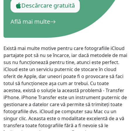
Descărcare gratuită
Află mai multe
Există mai multe motive pentru care fotografiile iCloud
partajate pot să nu se încarce, iar dacă metodele de mai
Comutator limbă
sus nu funcționează pentru tine, atunci este perfect.
iCloud este un serviciu puternic de stocare în cloud
English
Nederlands
Tiếng Việt
oferit de Apple, dar uneori poate fi o provocare să faci
totul să funcționeze așa cum ar trebui. Cu toate
日本
Español
Português
acestea, există o soluție la această problemă - Transfer
Deutsche
Français
Italiano
iPhone. iPhone Transfer este un instrument puternic de
gestionare a datelor care vă permite să trimiteți toate
Norsk
Suomalainen
Svenska
fotografiile dvs. iCloud pe computer sau Mac cu un
singur clic. Aceasta este o modalitate excelentă de a vă
Dansk
Ελληνικά
Türk
transfera toate fotografiile fără a fi nevoie să le