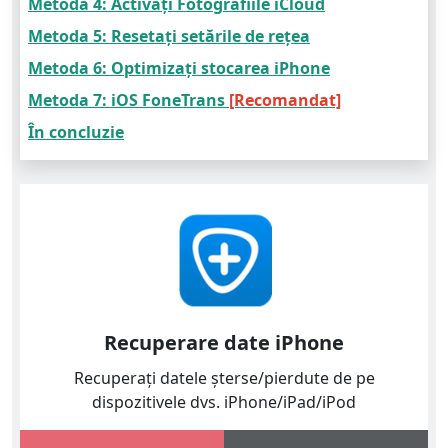
Metoda 4: Activați Fotografiile iCloud
Metoda 5: Resetați setările de rețea
Metoda 6: Optimizați stocarea iPhone
Metoda 7: iOS FoneTrans
[Recomandat]
În concluzie
Recuperare date iPhone
Recuperați datele șterse/pierdute de pe
dispozitivele dvs. iPhone/iPad/iPod