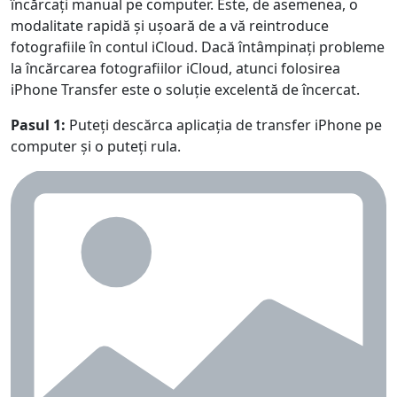
русский
हिंदी
தமிழ்
încărcați manual pe computer. Este, de asemenea, o
modalitate rapidă și ușoară de a vă reintroduce
Bahasa Melayu
ไทย
한국어
fotografiile în contul iCloud. Dacă întâmpinați probleme
la încărcarea fotografiilor iCloud, atunci folosirea
Română
Polskie
қазақ
iPhone Transfer este o soluție excelentă de încercat.
Gaeilge
繁體中文
Pasul 1:
Puteți descărca aplicația de transfer iPhone pe
computer și o puteți rula.