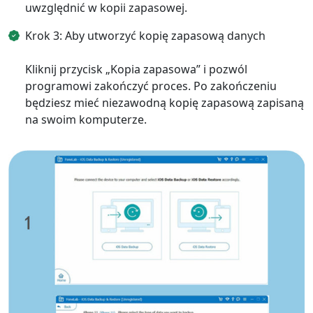
uwzględnić w kopii zapasowej.
Krok 3: Aby utworzyć kopię zapasową danych
Kliknij przycisk „Kopia zapasowa” i pozwól
programowi zakończyć proces. Po zakończeniu
będziesz mieć niezawodną kopię zapasową zapisaną
na swoim komputerze.
Zmiana języka
English
Nederlands
Tiếng Việt
日本
Español
Português
Deutsche
Français
Italiano
Norsk
Suomalainen
Svenska
Dansk
Ελληνικά
Türk
русский
हिंदी
தமிழ்