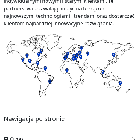
indywidualnymi nowymi i starymi klientami. Te
Bahasa Melayu
ไทย
한국어
partnerstwa pozwalają im być na bieżąco z
najnowszymi technologiami i trendami oraz dostarczać
Română
Polskie
қазақ
klientom najbardziej innowacyjne rozwiązania.
Gaeilge
繁體中文
Nawigacja po stronie
O nas