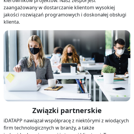
kierowników projektów. Nasz zespół jest
zaangażowany w dostarczanie klientom wysokiej
jakości rozwiązań programowych i doskonałej obsługi
klienta.
Zmiana języka
English
Nederlands
Tiếng Việt
日本
Español
Português
Deutsche
Français
Italiano
Norsk
Suomalainen
Svenska
Związki partnerskie
Dansk
Ελληνικά
Türk
iDATAPP nawiązał współpracę z niektórymi z wiodących
firm technologicznych w branży, a także
русский
हिंदी
தமிழ்