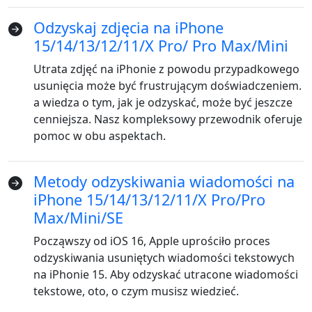
Odzyskaj zdjęcia na iPhone
15/14/13/12/11/X Pro/ Pro Max/Mini
Utrata zdjęć na iPhonie z powodu przypadkowego
usunięcia może być frustrującym doświadczeniem.
a wiedza o tym, jak je odzyskać, może być jeszcze
Zmiana języka
cenniejsza. Nasz kompleksowy przewodnik oferuje
pomoc w obu aspektach.
English
Nederlands
Tiếng Việt
日本
Español
Português
Metody odzyskiwania wiadomości na
iPhone 15/14/13/12/11/X Pro/Pro
Deutsche
Français
Italiano
Max/Mini/SE
Norsk
Suomalainen
Svenska
Począwszy od iOS 16, Apple uprościło proces
odzyskiwania usuniętych wiadomości tekstowych
Dansk
Ελληνικά
Türk
na iPhonie 15. Aby odzyskać utracone wiadomości
русский
हिंदी
தமிழ்
tekstowe, oto, o czym musisz wiedzieć.