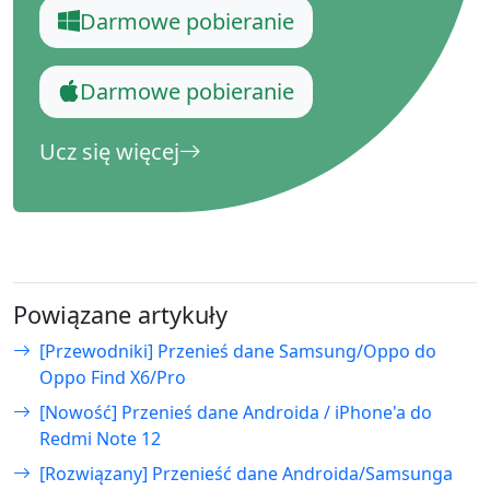
Darmowe pobieranie
Darmowe pobieranie
Ucz się więcej
Powiązane artykuły
[Przewodniki] Przenieś dane Samsung/Oppo do
Oppo Find X6/Pro
[Nowość] Przenieś dane Androida / iPhone'a do
Redmi Note 12
[Rozwiązany] Przenieść dane Androida/Samsunga