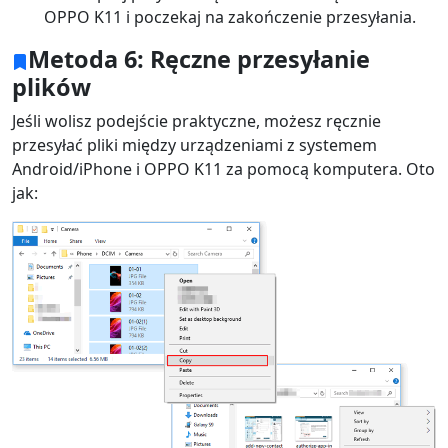
Dansk
Ελληνικά
Türk
OPPO K11 i poczekaj na zakończenie przesyłania.
русский
हिंदी
தமிழ்
Metoda 6: Ręczne przesyłanie
plików
Bahasa Melayu
ไทย
한국어
Jeśli wolisz podejście praktyczne, możesz ręcznie
Română
Polskie
қазақ
przesyłać pliki między urządzeniami z systemem
Android/iPhone i OPPO K11 za pomocą komputera. Oto
Gaeilge
繁體中文
jak: