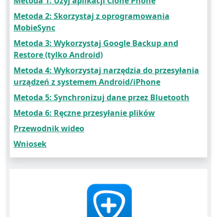
Metoda 1: Użyj aplikacji Clone Phone
Metoda 2: Skorzystaj z oprogramowania
MobieSync
Metoda 3: Wykorzystaj Google Backup and
Restore (tylko Android)
Metoda 4: Wykorzystaj narzędzia do przesyłania
urządzeń z systemem Android/iPhone
Metoda 5: Synchronizuj dane przez Bluetooth
Metoda 6: Ręczne przesyłanie plików
Przewodnik wideo
Wniosek