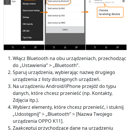
Włącz Bluetooth na obu urządzeniach, przechodząc
do „Ustawienia” > „Bluetooth”.
Zmiana języka
Sparuj urządzenia, wybierając nazwę drugiego
urządzenia z listy dostępnych urządzeń.
English
Nederlands
Tiếng Việt
Na urządzeniu Android/iPhone przejdź do typu
danych, które chcesz przenieść (np. Kontakty,
日本
Español
Português
Zdjęcia itp.).
Wybierz elementy, które chcesz przenieść, i stuknij
Deutsche
Français
Italiano
„Udostępnij” > „Bluetooth” > [Nazwa Twojego
urządzenia OPPO K11].
Norsk
Suomalainen
Svenska
Zaakceptuj przychodzące dane na urządzeniu