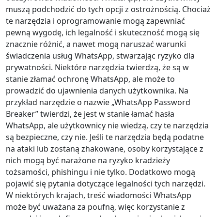
Dansk
Ελληνικά
Türk
muszą podchodzić do tych opcji z ostrożnością. Chociaż
te narzędzia i oprogramowanie mogą zapewniać
русский
हिंदी
தமிழ்
pewną wygodę, ich legalność i skuteczność mogą się
znacznie różnić, a nawet mogą naruszać warunki
Bahasa Melayu
ไทย
한국어
świadczenia usług WhatsApp, stwarzając ryzyko dla
Română
Polskie
қазақ
prywatności. Niektóre narzędzia twierdzą, że są w
stanie złamać ochronę WhatsApp, ale może to
Gaeilge
繁體中文
prowadzić do ujawnienia danych użytkownika. Na
przykład narzędzie o nazwie „WhatsApp Password
Breaker” twierdzi, że jest w stanie łamać hasła
WhatsApp, ale użytkownicy nie wiedzą, czy te narzędzia
są bezpieczne, czy nie. Jeśli te narzędzia będą podatne
na ataki lub zostaną zhakowane, osoby korzystające z
nich mogą być narażone na ryzyko kradzieży
tożsamości, phishingu i nie tylko. Dodatkowo mogą
pojawić się pytania dotyczące legalności tych narzędzi.
W niektórych krajach, treść wiadomości WhatsApp
może być uważana za poufną, więc korzystanie z