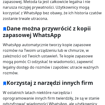
zapasowej. Metoda ta jest całkowicie legalna i nie
narusza niczyjej prywatności. Użytkownicy mogą
korzystać z WhatsApp bez obawy, że ich historia czatów
zostanie trwale utracona.
Dane można przywrócić z kopii
zapasowej WhatsApp
WhatsApp automatycznie tworzy kopie zapasowe
rozmów na Twoim urządzeniu lub w chmurze, w
zależności od Twoich ustawień. Te kopie zapasowe
Zmiana języka
mogą pomóc Ci odzyskać te wiadomości, zapewnić
legalny dostęp do rozmów i zapobiec utracie ważnych
English
Nederlands
Tiếng Việt
rozmów.
日本
Español
Português
Korzystaj z narzędzi innych firm
Deutsche
Français
Italiano
W ostatnich latach niektóre narzędzia i
oprogramowanie innych firm twierdziły, że są w stanie
Norsk
Suomalainen
Svenska
odszyfrować wiadomości WhatsApp, ale użytkownicy