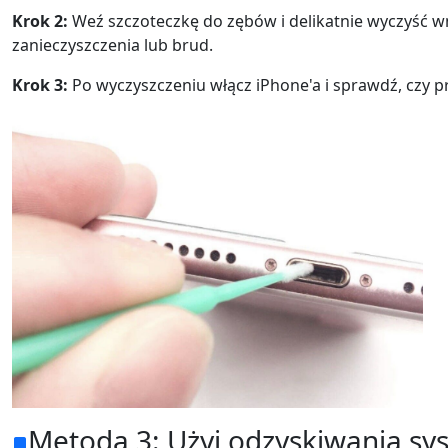
Krok 2:
Weź szczoteczkę do zębów i delikatnie wyczyść 
zanieczyszczenia lub brud.
Krok 3:
Po wyczyszczeniu włącz iPhone'a i sprawdź, czy p
Zmiana języka
Nederlands
Tiếng Việt
Português
Deutsche
F
Norsk
Suomalainen
Metoda 3: Użyj odzyskiwania sy