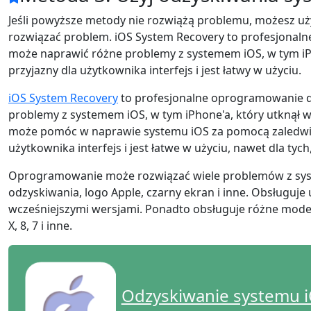
Ελληνικά
Türk
Jeśli powyższe metody nie rozwiążą problemu, możesz u
rozwiązać problem. iOS System Recovery to profesjonal
தமிழ்
Bahasa Melayu
może naprawić różne problemy z systemem iOS, w tym iP
Română
Polskie
przyjazny dla użytkownika interfejs i jest łatwy w użyciu.
繁體中文
iOS System Recovery
to profesjonalne oprogramowanie d
problemy z systemem iOS, w tym iPhone'a, który utknął w
może pomóc w naprawie systemu iOS za pomocą zaledwie 
użytkownika interfejs i jest łatwe w użyciu, nawet dla tych
Oprogramowanie może rozwiązać wiele problemów z syste
odzyskiwania, logo Apple, czarny ekran i inne. Obsługuje 
wcześniejszymi wersjami. Ponadto obsługuje różne modele
X, 8, 7 i inne.
Odzyskiwanie systemu 