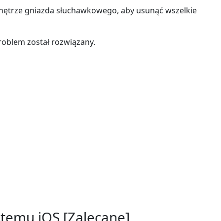
wnętrze gniazda słuchawkowego, aby usunąć wszelkie
roblem został rozwiązany.
日本
rançais
Svenska
stemu iOS [Zalecane]