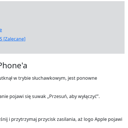
e
S [Zalecane]
Phone'a
 utknął w trybie słuchawkowym, jest ponowne
ranie pojawi się suwak „Przesuń, aby wyłączyć”.
ij i przytrzymaj przycisk zasilania, aż logo Apple pojawi