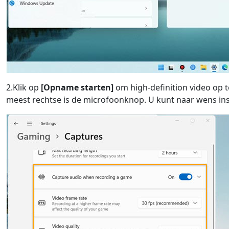
2.Klik op
[Opname starten]
om high-definition video op 
meest rechtse is de microfoonknop. U kunt naar wens ins
Language Switch
Nederlands
Tiếng Việt
Português
Deutsche
F
Norsk
Suomalainen