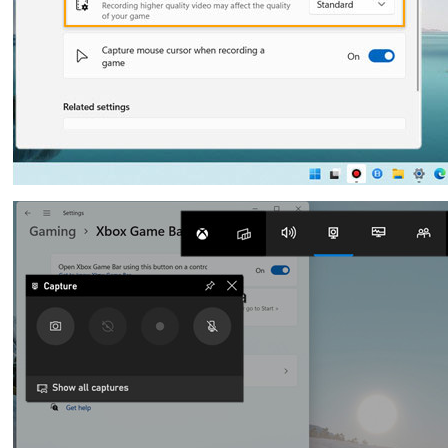
Ελληνικά
Türk
தமிழ்
Bahasa Melayu
Română
Polskie
繁體中文