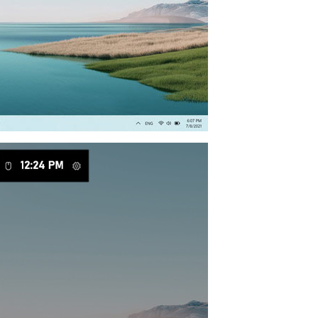
русский
ไทย
қазақ