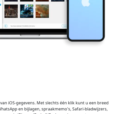
日本
rançais
n van iOS-gegevens. Met slechts één klik kunt u een breed
Svenska
WhatsApp en bijlagen, spraakmemo's, Safari-bladwijzers,