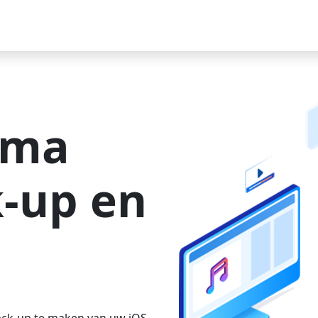
mma
k-up en