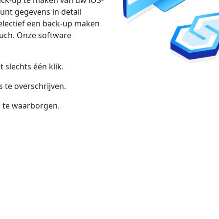
ack-up te maken van uw iOS-
unt gegevens in detail
selectief een back-up maken
ouch. Onze software
slechts één klik.
 te overschrijven.
d te waarborgen.