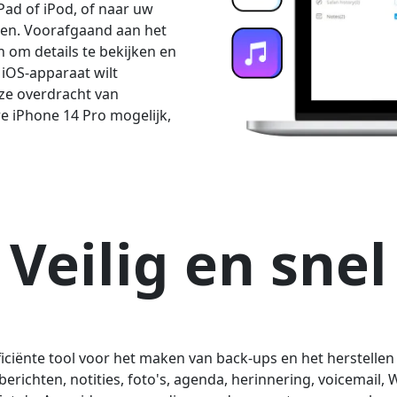
Pad of iPod, of naar uw
ten. Voorafgaand aan het
 om details te bekijken en
 iOS-apparaat wilt
ze overdracht van
e iPhone 14 Pro mogelijk,
Veilig en snel
Language Switch
Nederlands
Tiếng Việt
Português
Deutsche
F
ficiënte tool voor het maken van back-ups en het herstelle
Norsk
Suomalainen
richten, notities, foto's, agenda, herinnering, voicemail, 