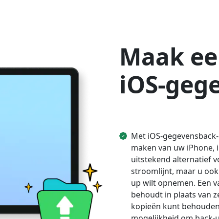
Maak ee
iOS-geg
Met iOS-gegevensback-u
maken van uw iPhone, i
uitstekend alternatief 
stroomlijnt, maar u ook
up wilt opnemen. Een va
behoudt in plaats van 
kopieën kunt behouden.
mogelijkheid om back-u