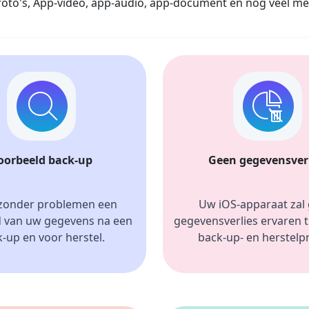
oto's, App-video, app-audio, app-document en nog veel meer
Ελληνικά
Türk
தமிழ்
Bahasa Melayu
Română
Polskie
繁體中文
oorbeeld back-up
Geen gegevensver
 zonder problemen een 
Uw iOS-apparaat zal 
 van uw gegevens na een 
gegevensverlies ervaren ti
-up en voor herstel.
back-up- en herstelp