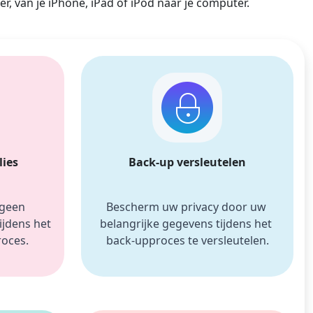
, van je iPhone, iPad of iPod naar je computer.
русский
ไทย
қазақ
lies
Back-up versleutelen
geen 
Bescherm uw privacy door uw 
jdens het 
belangrijke gegevens tijdens het 
roces.
back-upproces te versleutelen.