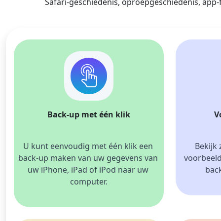
Safari-geschiedenis, oproepgeschiedenis, app-f
Dansk
हिंदी
한국어
Gaeilge
Back-up met één klik
V
U kunt eenvoudig met één klik een 
Bekijk
back-up maken van uw gegevens van 
voorbeeld
uw iPhone, iPad of iPod naar uw 
back
computer.