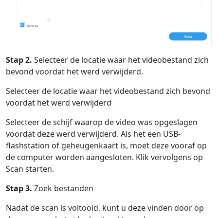
Language Switch
English
Nederlands
Tiếng Việt
日本
Español
Português
Stap 2.
Selecteer de locatie waar het videobestand zich
bevond voordat het werd verwijderd.
Deutsche
Français
Italiano
Selecteer de locatie waar het videobestand zich bevond
Norsk
Suomalainen
Svenska
voordat het werd verwijderd
Dansk
Ελληνικά
Türk
Selecteer de schijf waarop de video was opgeslagen
voordat deze werd verwijderd. Als het een USB-
русский
हिंदी
தமிழ்
flashstation of geheugenkaart is, moet deze vooraf op
Bahasa Melayu
ไทย
한국어
de computer worden aangesloten. Klik vervolgens op
Scan starten.
Română
Polskie
қазақ
Stap 3.
Zoek bestanden
Gaeilge
繁體中文
Nadat de scan is voltooid, kunt u deze vinden door op