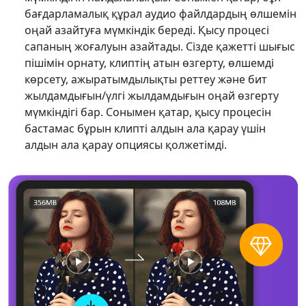
бағдарламалық құрал аудио файлдардың өлшемін
оңай азайтуға мүмкіндік береді. Қысу процесі
сапаның жоғалуын азайтады. Сізде қажетті шығыс
пішімін орнату, клиптің атын өзгерту, өлшемді
көрсету, ажыратымдылықты реттеу және бит
жылдамдығын/үлгі жылдамдығын оңай өзгерту
мүмкіндігі бар. Сонымен қатар, қысу процесін
бастамас бұрын клипті алдын ала қарау үшін
алдын ала қарау опциясы қолжетімді.