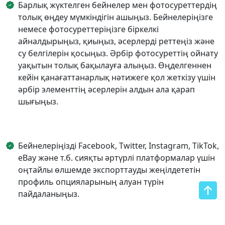
Барлық жүктелген бейнелер мен фотосуреттердің
толық өңдеу мүмкіндігін ашыңыз. Бейнелеріңізге
немесе фотосуреттеріңізге біркелкі
айналдырыңыз, қиыңыз, әсерлерді реттеңіз және
су белгілерін қосыңыз. Әрбір фотосуреттің ойнату
уақытын толық бақылауға алыңыз. Өңделгеннен
кейін қанағаттанарлық нәтижеге қол жеткізу үшін
әрбір элементтің әсерлерін алдын ала қарап
шығыңыз.
Бейнелеріңізді Facebook, Twitter, Instagram, TikTok,
eBay және т.б. сияқты әртүрлі платформалар үшін
оңтайлы өлшемде экспорттауды жеңілдететін
профиль опцияларының алуан түрін
пайдаланыңыз.