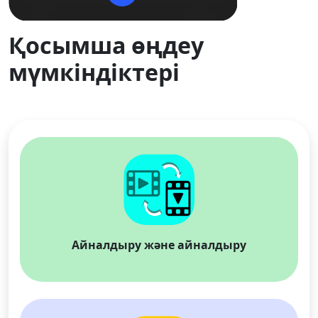
Қосымша өңдеу
мүмкіндіктері
Тіл ауыстырғышы
English
Nederlands
Tiếng Việt
日本
Español
Português
Айналдыру және айналдыру
Deutsche
Français
Italiano
Norsk
Suomalainen
Svenska