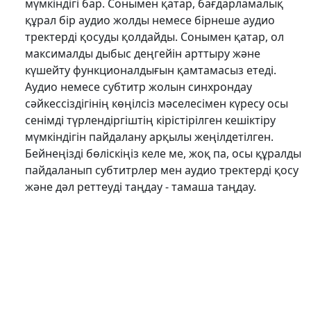
мүмкіндігі бар. Сонымен қатар, бағдарламалық
құрал бір аудио жолды немесе бірнеше аудио
тректерді қосуды қолдайды. Сонымен қатар, ол
максималды дыбыс деңгейін арттыру және
күшейту функционалдығын қамтамасыз етеді.
Аудио немесе субтитр жолын синхрондау
сәйкессіздігінің көңілсіз мәселесімен күресу осы
сенімді түрлендіргіштің кірістірілген кешіктіру
мүмкіндігін пайдалану арқылы жеңілдетілген.
Бейнеңізді бөліскіңіз келе ме, жоқ па, осы құралды
пайдаланып субтитрлер мен аудио тректерді қосу
және дәл реттеуді таңдау - тамаша таңдау.