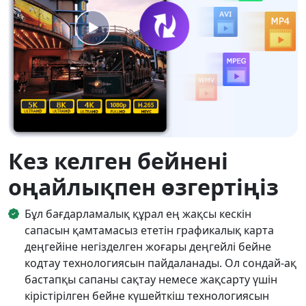
Кез келген бейнені
оңайлықпен өзгертіңіз
Бұл бағдарламалық құрал ең жақсы кескін
сапасын қамтамасыз ететін графикалық карта
деңгейіне негізделген жоғары деңгейлі бейне
кодтау технологиясын пайдаланады. Ол сондай-ақ
бастапқы сапаны сақтау немесе жақсарту үшін
кірістірілген бейне күшейткіш технологиясын