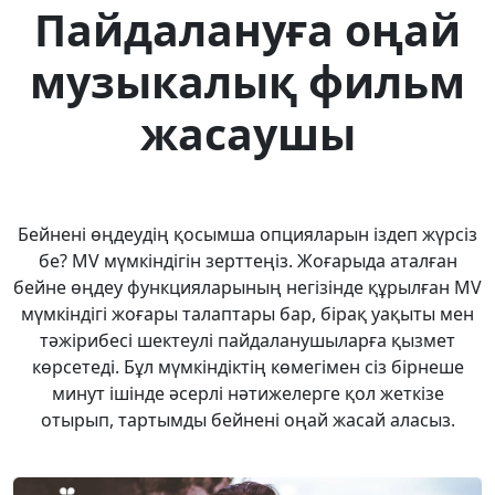
Пайдалануға оңай
музыкалық фильм
жасаушы
Бейнені өңдеудің қосымша опцияларын іздеп жүрсіз
бе? MV мүмкіндігін зерттеңіз. Жоғарыда аталған
бейне өңдеу функцияларының негізінде құрылған MV
мүмкіндігі жоғары талаптары бар, бірақ уақыты мен
тәжірибесі шектеулі пайдаланушыларға қызмет
көрсетеді. Бұл мүмкіндіктің көмегімен сіз бірнеше
минут ішінде әсерлі нәтижелерге қол жеткізе
отырып, тартымды бейнені оңай жасай аласыз.