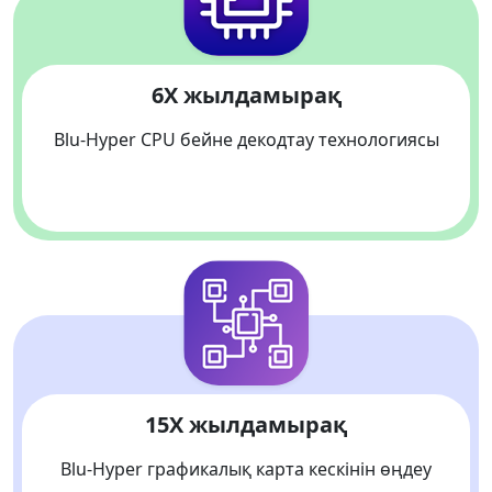
6X жылдамырақ
Blu-Hyper CPU бейне декодтау технологиясы
15X жылдамырақ
Blu-Hyper графикалық карта кескінін өңдеу