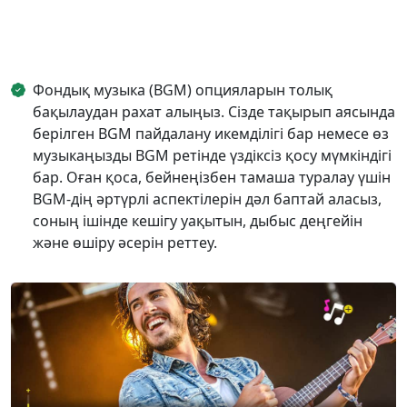
Фондық музыка (BGM) опцияларын толық
бақылаудан рахат алыңыз. Сізде тақырып аясында
берілген BGM пайдалану икемділігі бар немесе өз
музыкаңызды BGM ретінде үздіксіз қосу мүмкіндігі
бар. Оған қоса, бейнеңізбен тамаша туралау үшін
BGM-дің әртүрлі аспектілерін дәл баптай аласыз,
соның ішінде кешігу уақытын, дыбыс деңгейін
және өшіру әсерін реттеу.