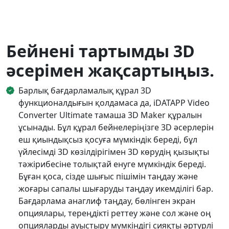
Бейнені тартымды 3D
әсерімен жақсартыңыз.
Барлық бағдарламалық құрал 3D
функционалдығын қолдамаса да, iDATAPP Video
Converter Ultimate тамаша 3D Maker құралын
ұсынады. Бұл құрал бейнелеріңізге 3D әсерлерін
еш қиындықсыз қосуға мүмкіндік береді, бұл
үйлесімді 3D көзілдірігімен 3D көрудің қызықты
тәжірибесіне толықтай енуге мүмкіндік береді.
Бұған қоса, сізде шығыс пішімін таңдау және
жоғары сапалы шығаруды таңдау икемділігі бар.
Бағдарлама анаглиф таңдау, бөлінген экран
опциялары, тереңдікті реттеу және сол және оң
опцияларды ауыстыру мүмкіндігі сияқты әртүрлі