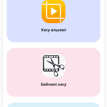
Dansk
Ελληνικά
Türk
русский
हिंदी
தமிழ்
Bahasa Melayu
ไทย
한국어
Кесу өлшемі
Română
Polskie
қазақ
Gaeilge
繁體中文
Бейнені кесу