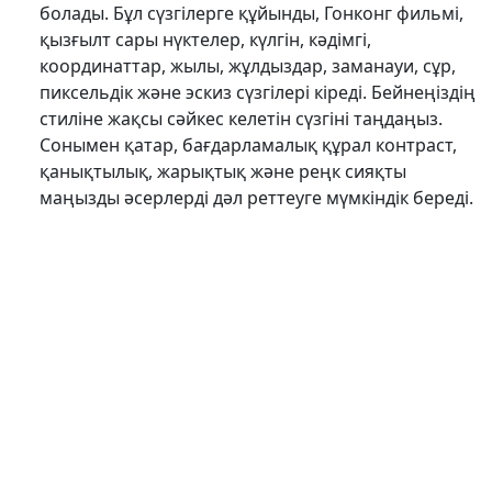
болады. Бұл сүзгілерге құйынды, Гонконг фильмі,
қызғылт сары нүктелер, күлгін, кәдімгі,
координаттар, жылы, жұлдыздар, заманауи, сұр,
пиксельдік және эскиз сүзгілері кіреді. Бейнеңіздің
стиліне жақсы сәйкес келетін сүзгіні таңдаңыз.
Сонымен қатар, бағдарламалық құрал контраст,
қанықтылық, жарықтық және реңк сияқты
маңызды әсерлерді дәл реттеуге мүмкіндік береді.