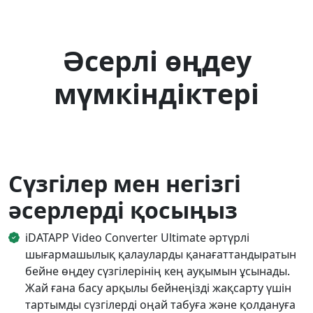
Әсерлі өңдеу
мүмкіндіктері
Сүзгілер мен негізгі
әсерлерді қосыңыз
iDATAPP Video Converter Ultimate әртүрлі
шығармашылық қалауларды қанағаттандыратын
бейне өңдеу сүзгілерінің кең ауқымын ұсынады.
Жай ғана басу арқылы бейнеңізді жақсарту үшін
тартымды сүзгілерді оңай табуға және қолдануға