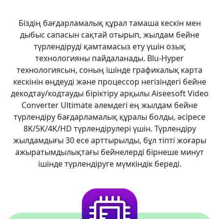
Біздің бағдарламалық құрал тамаша кескін мен
дыбыс сапасын сақтай отырып, жылдам бейне
түрлендіруді қамтамасыз ету үшін озық
технологияны пайдаланады. Blu-Hyper
технологиясын, соның ішінде графикалық карта
кескінін өңдеуді және процессор негізіндегі бейне
декодтау/кодтауды біріктіру арқылы Aiseesoft Video
Converter Ultimate әлемдегі ең жылдам бейне
түрлендіру бағдарламалық құралы болды, әсіресе
8K/5K/4K/HD түрлендірулері үшін. Түрлендіру
жылдамдығы 30 есе арттырылды, бұл тіпті жоғары
ажыратымдылықтағы бейнелерді бірнеше минут
ішінде түрлендіруге мүмкіндік береді.