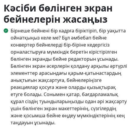
Кәсіби бөлінген экран
бейнелерін жасаңыз
Бірнеше бейнені бір кадрға біріктіріп, бір уақытта
ойнатқыңыз келе ме? Бұл әмбебап бейне
конвертер бейнелерді бір-біріне кедергісіз
орналастыруға мүмкіндік беретін кірістірілген
бөлінген экранды бейне редакторын ұсынады.
Бөлінген экран әсерлерін қолдану арқылы әртүрлі
элементтер арасындағы қарым-қатынастардың
анықтығын жақсартуға, бейнелеріңізге
реакциялар қосуға және оларды қызықтырақ
етуге болады. Сонымен қатар, бағдарламалық
құрал сіздің туындыларыңызды одан әрі жақсарту
үшін бөлінген экран макеттерінің, сүзгілердің
және қосымша бейне өңдеу мүмкіндіктерінің кең
таңдауын ұсынады.