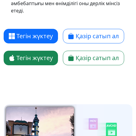
әмбебаптығы мен өнімділігі оны дерлік мінсіз
етеді.
Тегін жүктеу
Қазір сатып ал
Тегін жүктеу
Қазір сатып ал