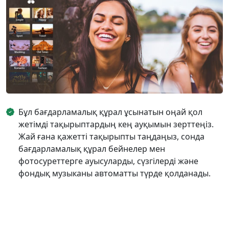
Бұл бағдарламалық құрал ұсынатын оңай қол
жетімді тақырыптардың кең ауқымын зерттеңіз.
Жай ғана қажетті тақырыпты таңдаңыз, сонда
бағдарламалық құрал бейнелер мен
фотосуреттерге ауысуларды, сүзгілерді және
фондық музыканы автоматты түрде қолданады.