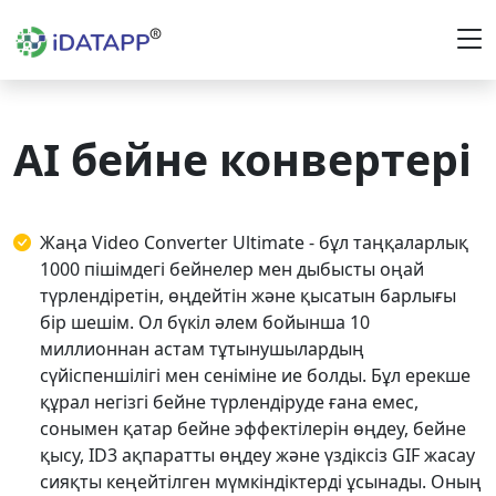
AI бейне конвертері
Жаңа Video Converter Ultimate - бұл таңқаларлық
1000 пішімдегі бейнелер мен дыбысты оңай
түрлендіретін, өңдейтін және қысатын барлығы
бір шешім. Ол бүкіл әлем бойынша 10
миллионнан астам тұтынушылардың
сүйіспеншілігі мен сеніміне ие болды. Бұл ерекше
құрал негізгі бейне түрлендіруде ғана емес,
сонымен қатар бейне эффектілерін өңдеу, бейне
қысу, ID3 ақпаратты өңдеу және үздіксіз GIF жасау
сияқты кеңейтілген мүмкіндіктерді ұсынады. Оның