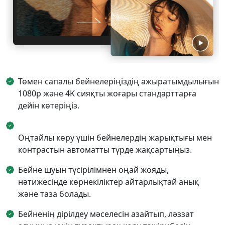
Төмен сапалы бейнелеріңіздің ажыратымдылығын
1080p және 4K сияқты жоғары стандарттарға
дейін көтеріңіз.
Оңтайлы көру үшін бейнелердің жарықтығы мен
контрастын автоматты түрде жақсартыңыз.
Бейне шуын түсірілімнен оңай жояды,
нәтижесінде көрнекіліктер айтарлықтай анық
және таза болады.
Бейненің дірілдеу мәселесін азайтып, ләззат