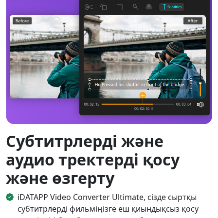
Субтитрлерді және
аудио тректерді қосу
және өзгерту
iDATAPP Video Converter Ultimate, сізде сыртқы
субтитрлерді фильміңізге еш қиындықсыз қосу