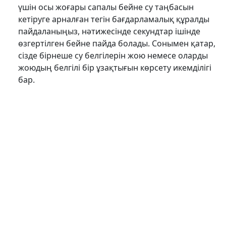
үшін осы жоғары сапалы бейне су таңбасын
кетіруге арналған тегін бағдарламалық құралды
пайдаланыңыз, нәтижесінде секундтар ішінде
өзгертілген бейне пайда болады. Сонымен қатар,
сізде бірнеше су белгілерін жою немесе оларды
жоюдың белгілі бір ұзақтығын көрсету икемділігі
бар.