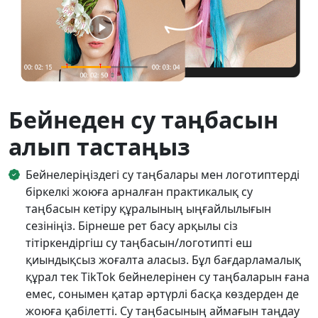
Бейнеден су таңбасын
алып тастаңыз
Бейнелеріңіздегі су таңбалары мен логотиптерді
біркелкі жоюға арналған практикалық су
таңбасын кетіру құралының ыңғайлылығын
сезініңіз. Бірнеше рет басу арқылы сіз
тітіркендіргіш су таңбасын/логотипті еш
қиындықсыз жоғалта аласыз. Бұл бағдарламалық
құрал тек TikTok бейнелерінен су таңбаларын ғана
емес, сонымен қатар әртүрлі басқа көздерден де
жоюға қабілетті. Су таңбасының аймағын таңдау