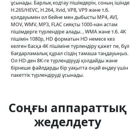
ұсынады. Барлық кодтау пішімдерін, соның ішінде
H.265/HEVC, H.264, Xvid, VP8, VP9 және т.б.
қолдауымен ол бейне мен дыбысты MP4, AVI,
MOV, WMV, MP3, FLAC сияқты 1000-нан астам
пішімдерге түрлендіре алады. , WMA және т.б. 4K
пішімін 1080p, HD форматын HD немесе кез
келген басқа 4K пішіміне түрлендіру қажет пе, бұл
бағдарламалық құрал сіздің тамаша таңдауыңыз.
Ол HD-ден 8K-ге түрлендіруді қолдайды және
бірнеше файлдарды бір уақытта оңай өңдеу үшін
пакеттік түрлендіруді ұсынады.
Соңғы аппараттық
жеделдету