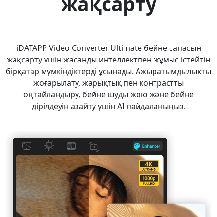
жақсарту
iDATAPP Video Converter Ultimate бейне сапасын
жақсарту үшін жасанды интеллектпен жұмыс істейтін
бірқатар мүмкіндіктерді ұсынады. Ажыратымдылықты
жоғарылату, жарықтық пен контрастты
оңтайландыру, бейне шуды жою және бейне
дірілдеуін азайту үшін AI пайдаланыңыз.