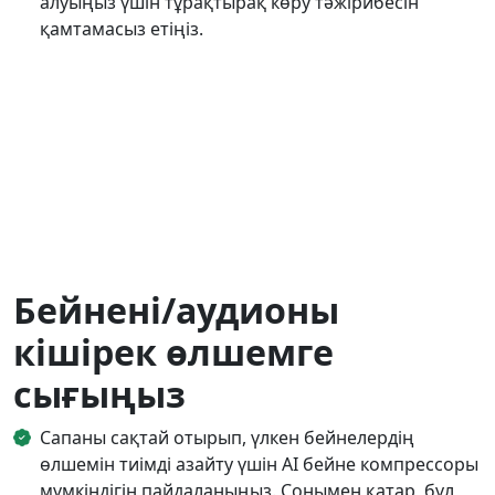
алуыңыз үшін тұрақтырақ көру тәжірибесін
қамтамасыз етіңіз.
Бейнені/аудионы
кішірек өлшемге
сығыңыз
Сапаны сақтай отырып, үлкен бейнелердің
өлшемін тиімді азайту үшін AI бейне компрессоры
мүмкіндігін пайдаланыңыз. Сонымен қатар, бұл