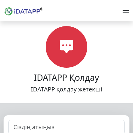
IDATAPP Қолдау
IDATAPP қолдау жетекші