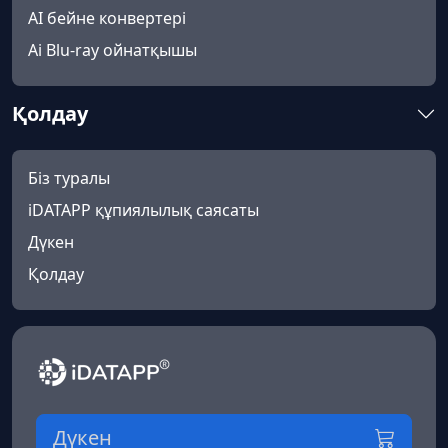
AI бейне конвертері
Ai Blu-ray ойнатқышы
Қолдау
Біз туралы
iDATAPP құпиялылық саясаты
Дүкен
Қолдау
Дүкен